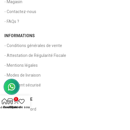
- Magasin
- Contactez-nous
- FAQs ?
INFORMATIONS
- Conditions générales de vente
- Attestation de Régularité Fiscale
- Mentions légales
- Modes de livraison
- Paiement sécurisé
MON COMPTE
0
Accueil
Boutique
Liste de souhaits
Panier
- Tableau de bord
- Mon compte
- Suivi de commande