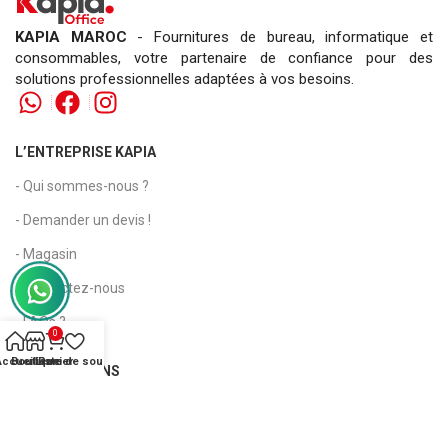
KAPIA MAROC
- Fournitures de bureau, informatique et
consommables, votre partenaire de confiance pour des
solutions professionnelles adaptées à vos besoins.
L’ENTREPRISE KAPIA
- Qui sommes-nous ?
- Demander un devis !
- Magasin
- Contactez-nous
- FAQs ?
0
Accueil
Boutique
Liste de souhaits
Panier
INFORMATIONS
- Conditions générales de vente
- Attestation de Régularité Fiscale