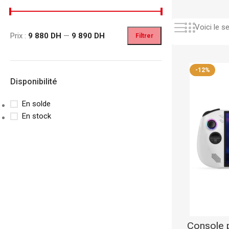
Voici le se
Prix :
9 880 DH
—
9 890 DH
Filtrer
-12%
Disponibilité
En solde
En stock
CLASSEURS
AUTRES
Classeur à Levier
Spirale
Classeur Rigide
Fastener
Intercalaire
Pochette Perfor
Parapheur
Panier à Courrie
Console 
CHEMISES
Porte Bloc Note