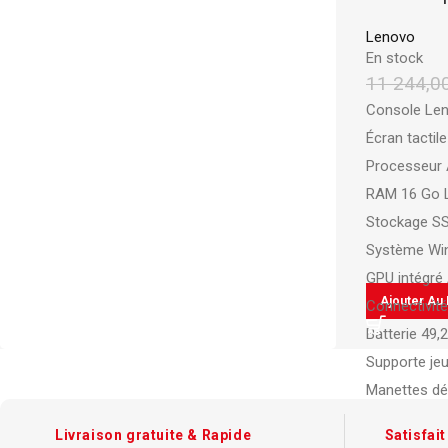
Chemise à Rabat
Enveloppe
Lenovo
En stock
Chemise à Clip
11 244,0
Ramette Chemise
Console Le
ARCHIVES
Écran tactil
Boîte Archive Cartonnée
Processeur
RAM 16 Go 
Boîte Archive en Poly
Stockage S
Dossier Suspendu
Système Wi
GPU intégr
Ajouter Au 
Connectivité
Batterie 49,
Supporte je
Manettes dé
Poids : env. 
Livraison gratuite & Rapide
Satisfai