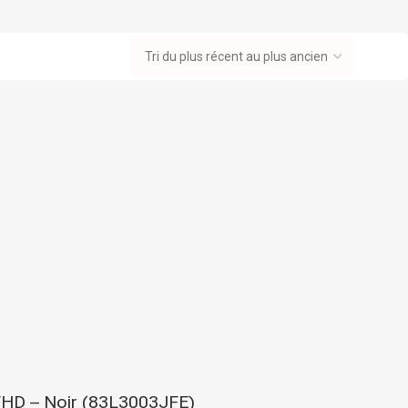
Dos 8 cm
ganisation
 EN CARTE
FHD – Noir (83L3003JFE)
rangement