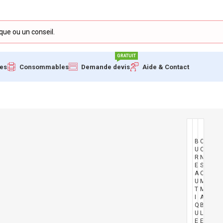
GRATUIT
ues
Consommables
Demande devis
Aide & Contact
B
C
I
U
O
N
R
N
F
E
S
O
A
O
R
U
M
M
T
M
A
I
A
T
Q
B
I
U
L
Q
E
E
U