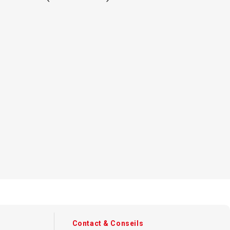
s A4
 - Boite
écurisé
Contact & Conseils