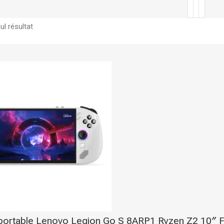
E
ul résultat
PRODUITS POPULAIRE
Classeur à levier SICLA 
Nuageux - Idéal pour l'or
de vos documents
28,00
DH
ée
r
Chemise à Rabat 32*24
portable Lenovo Legion Go S 8ARP1 Ryzen Z2 10″ 
LUSTREE - Chemise de 