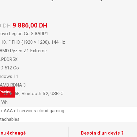
élégante pour document
7,00
DH
9 886,00
DH
0
DH
Boite d'archive plastique
novo Legion Go S 8ARP1
polypropylene Dos 08 cm
e 10,1″ FHD (1920 × 1200), 144 Hz
robuste pour archivage s
 AMD Ryzen Z1 Extreme
19,00
DH
LPDDR5X
SD 512 Go
ndows 11
é AMD RDNA 3
Panier
 : Wi-Fi 6E, Bluetooth 5.2, USB-C
2 Wh
ux AAA et services cloud gaming
tachables
854 g
t ou échangé
Besoin d’un devis ?