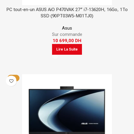
PC tout-en-un ASUS AiO P470VAK 27″ i7-13620H, 16Go, 1To
SSD (90PT03W5-M01TJ0)
Asus
Sur commande
10 699,00
DH
Lire La Suite
-4%