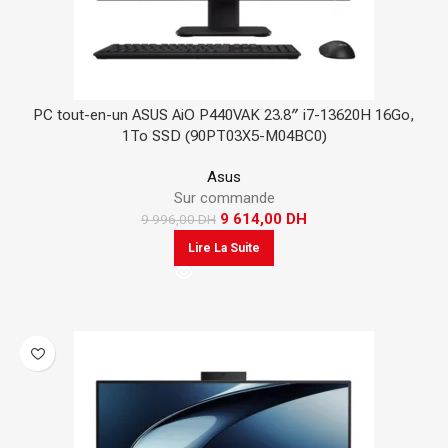
PC tout-en-un ASUS AiO P440VAK 23.8″ i7-13620H 16Go,
1To SSD (90PT03X5-M04BC0)
Asus
Sur commande
9 614,00
DH
9 996,00
DH
Lire La Suite