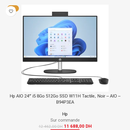
-6%
Hp AIO 24″ i5 8Go 512Go SSD W11H Tactile, Noir – AIO –
B94P3EA
Hp
Sur commande
11 688,00
DH
12 462,00
DH