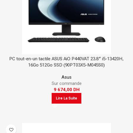
PC tout-en-un tactile ASUS AiO P440VAT 23.8″ i5-13420H,
16Go 512Go SSD (90PT03X5-M045S0)
Asus
Sur commande
9 674,00
DH
Lire La Suite