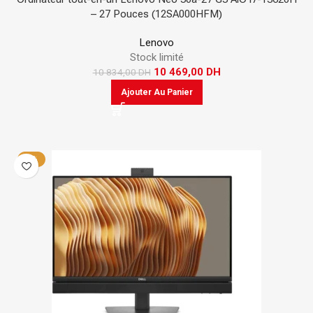
– 27 Pouces (12SA000HFM)
Lenovo
Stock limité
10 469,00
DH
10 834,00
DH
Ajouter Au Panier
-4%