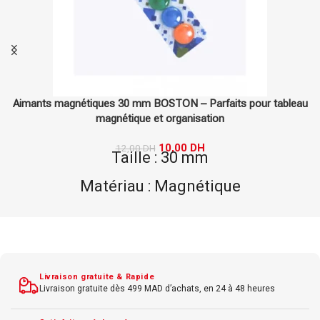
faits pour tableau
Boîte de 100 Serre-feuilles N° 08 – Serre-f
ion
organisation
132,00
DH
Capacité : 40-60 feu
ique
Idéal pour dossiers vo
de 5 aimants
Matériau durable et f
te
Résistant aux déchi
Couleur : Transpa
Livraison gratuite & Rapide
Livraison gratuite dès 499 MAD d’achats, en 24 à 48 heures