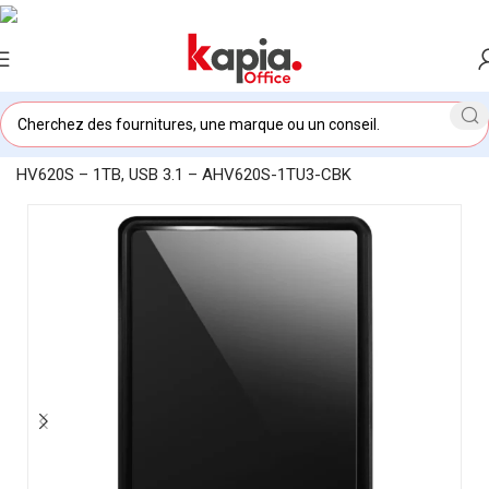
Accueil
/
KAPIA OFFICE MAROC
/
Disque Dur portable Adata
HV620S – 1TB, USB 3.1 – AHV620S-1TU3-CBK