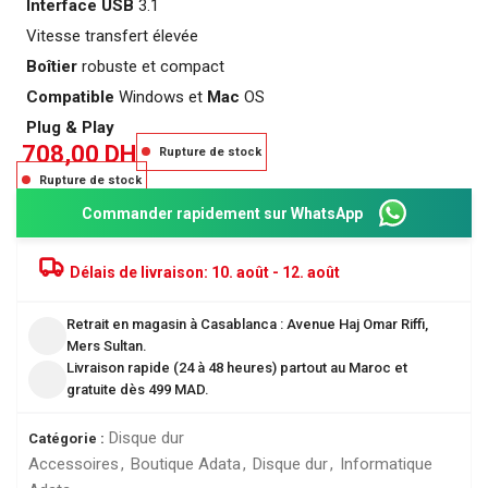
Interface USB
3.1
Vitesse transfert élevée
Boîtier
robuste et compact
Compatible
Windows et
Mac
OS
Plug & Play
708,00
DH
Rupture de stock
Rupture de stock
Commander rapidement sur WhatsApp
Délais de livraison:
10. août - 12. août
Retrait en magasin à Casablanca : Avenue Haj Omar Riffi,
Mers Sultan.
Livraison rapide (24 à 48 heures) partout au Maroc et
gratuite dès 499 MAD.
Disque dur
Catégorie :
Accessoires
,
Boutique Adata
,
Disque dur
,
Informatique