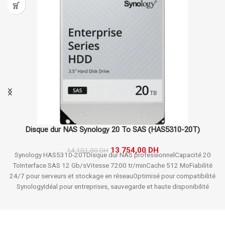
Disque dur SSD Micron 256Go M.2 NVMe 2230
(MTFDKBK256TGE-1BL1AABDA)
780,00
DH
Micron SSD 256Go.
Format M.2 NVMe 2230.
Ultra compact.
Performances stables.
Faible consommation.
Idéal ultrabooks et mini-
PC.