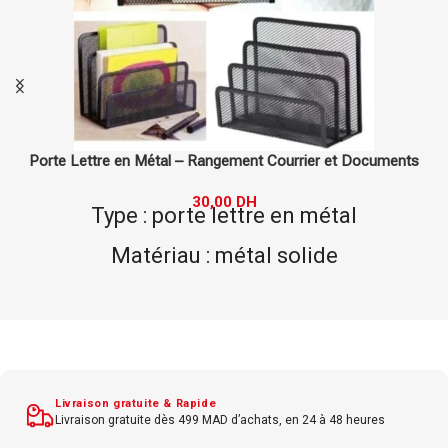
uments
Corner Box en Plastique ARK – Boîte de Rangement 
36,00
DH
Matériau : plastique
Fonction : boîte de rangement bur
et
Dimensions : 22x16x10 cm
Couleur : noir
Capacité : rangement de document
Livraison gratuite & Rapide
Idéal pour organisation de burea
Livraison gratuite dès 499 MAD d’achats, en 24 à 48 heures