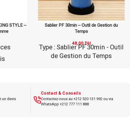
e Gestion du
Globe Terrestre 200-1 P/M 10,6 cm
36,00
DH
Capacité : 10,6 cm
min - Outil
Type : Globe Terrestre
Temps
Matériau : Plastique
rre
Usage : Décoratif et éducatif
2x6 cm
Taille : Petite
ble
Contact & Conseils
Couleur : Multi-couleurs
z un devis
Contactez-nous au +212 520 131 992 ou via
métrage,
WhatsApp +212 777 111 888
Accessoires : Aucun
emps
nutes