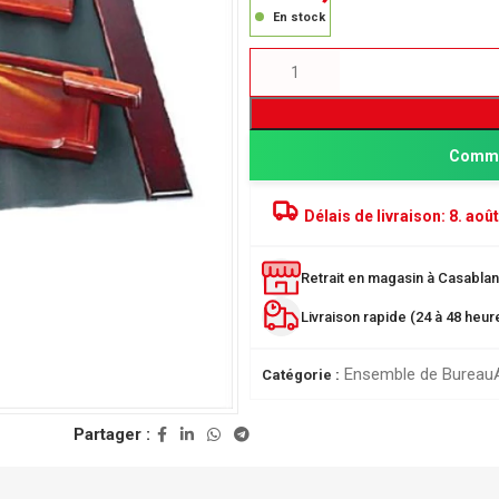
En stock
Comma
Délais de livraison:
8. août
Retrait en magasin à Casablanc
PRODUITS POPULAIRE
Livraison rapide (24 à 48 heu
Classeur à levier SICLA 
Nuageux - Idéal pour l'or
Ensemble de Bureau
de vos documents
Catégorie :
28,00
DH
ée
Partager :
r
Chemise à Rabat 32*24
LUSTREE - Chemise de 