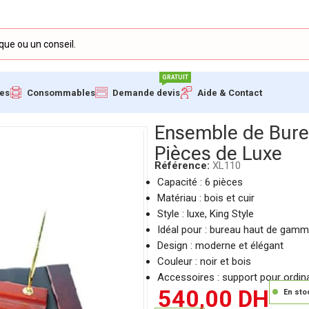
GRATUIT
ues
Consommables
Demande devis
Aide & Contact
Cuir King Style – 6 Pièces de Luxe
Ensemble de Burea
Pièces de Luxe
Référence:
XL110
Capacité : 6 pièces
Matériau : bois et cuir
Style : luxe, King Style
Idéal pour : bureau haut de gam
Design : moderne et élégant
Couleur : noir et bois
Accessoires : support pour ordin
540,00
DH
En sto