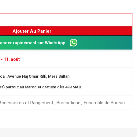
Ajouter Au Panier
nder rapidement sur WhatsApp
 - 11. août
a : Avenue Haj Omar Riffi, Mers Sultan.
res) partout au Maroc et gratuite dès 499 MAD.
Dos 8 cm
ganisation
Accessoires et Rangement
,
Bureautique
,
Ensemble de Bureau
 EN CARTE
rangement