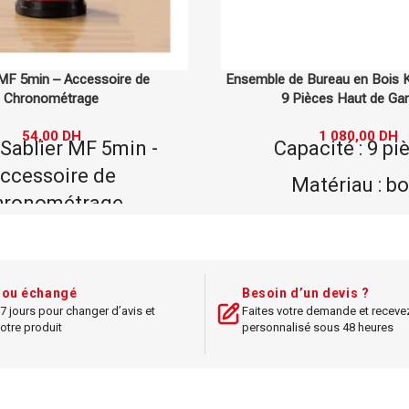
 Bureau en Bois KING STYLE –
Sablier PF 30min – Outil d
Pièces Haut de Gamme
Temps
1 080,00
DH
48,00
DH
acité : 9 pièces
Type : Sablier PF 30
de Gestion du 
atériau : bois
Matériau : ve
 haut de gamme, King
Style
Dimensions : 1
al pour : bureau
Couleur : sa
t ou échangé
Besoin d’un devis ?
professionnel
7 jours pour changer d’avis et
Faites votre demande et receve
Fonction : chrono
otre produit
personnalisé sous 48 heures
: élégant et pratique
gestion du t
eur : bois naturel
Temps : 30 mi