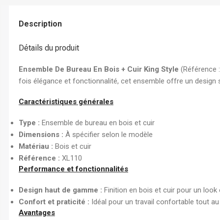
Chemise à Rabat
Enveloppe
Description
Chemise à Clip
Détails du produit
Ramette Chemise
ARCHIVES
Ensemble De Bureau En Bois + Cuir King Style
(Référence :
fois élégance et fonctionnalité, cet ensemble offre un design 
Boîte Archive Cartonnée
Boîte Archive en Poly
Caractéristiques générales
Dossier Suspendu
Type :
Ensemble de bureau en bois et cuir
Dimensions :
À spécifier selon le modèle
Matériau :
Bois et cuir
Référence :
XL110
Performance et fonctionnalités
Design haut de gamme :
Finition en bois et cuir pour un look
Confort et praticité :
Idéal pour un travail confortable tout au
Avantages