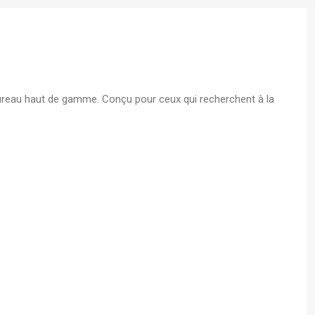
s A4
 - Boite
bureau haut de gamme. Conçu pour ceux qui recherchent à la
écurisé