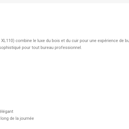
élégante pour document
7,00
DH
Boite d'archive plastique
polypropylene Dos 08 cm
 XL110) combine le luxe du bois et du cuir pour une expérience de 
robuste pour archivage s
sophistiqué pour tout bureau professionnel.
19,00
DH
 élégant
 long de la journée