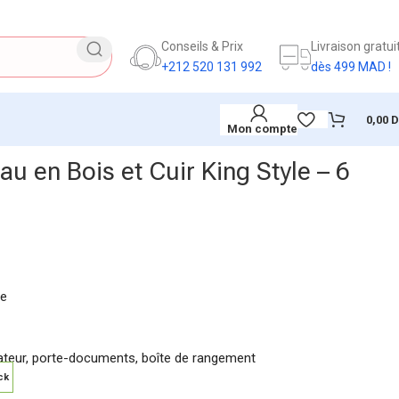
Conseils & Prix
Livraison gratui
+212 520 131 992
dès 499 MAD !
0,00
Mon compte
u en Bois et Cuir King Style – 6
me
ateur, porte-documents, boîte de rangement
ck