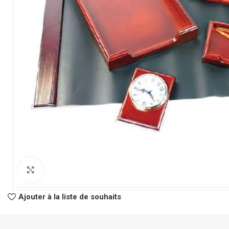
CLASSEURS
AUTRES
Classeur à Levier
Spirale
Click to enlarge
Classeur Rigide
Fastener
Intercalaire
Pochette Perfor
Ajouter à la liste de souhaits
Parapheur
Panier à Courrie
CHEMISES
Porte Bloc Note