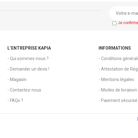
ons : adaptées pour
Utilisation : b
grand bureau
Accessoires : 
Je confirm
soires : rangement
documents, porte-
ayons, étagères
L’ENTREPRISE KAPIA
INFORMATIONS
- Qui sommes-nous ?
- Conditions généra
- Demander un devis !
- Attestation de Régu
- Magasin
- Mentions légales
- Contactez-nous
- Modes de livraison
- FAQs ?
- Paiement sécurisé