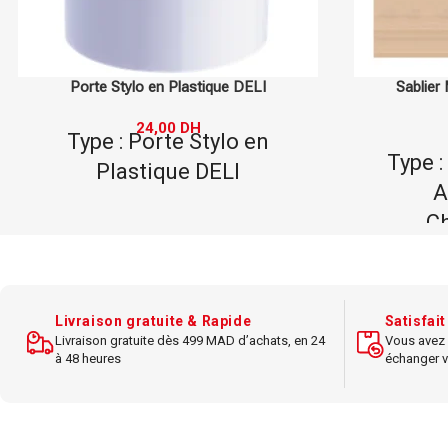
Sablier MF 5min – Accessoire de
Ensemble de
Chronométrage
9 
54,00
DH
Type : Sablier MF 5min -
Cap
Accessoire de
M
Chronométrage
Style :
Matériau : verre
Dimensions : 10x5 cm
Idé
Livraison gratuite & Rapide
Satisfai
Couleur : sable
Livraison gratuite dès 499 MAD d’achats, en 24
Vous avez 
à 48 heures
échanger v
Fonction : chronométrage,
Design 
décoratif
Coul