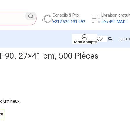
Conseils & Prix
Livraison gratui
+212 520 131 992
dès 499 MAD !
0,00
Mon compte
T-90, 27×41 cm, 500 Pièces
 volumineux
ck