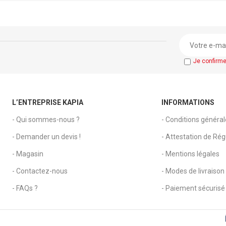
istance : élevée
eture : adhésive.
Je confirm
L’ENTREPRISE KAPIA
INFORMATIONS
- Qui sommes-nous ?
- Conditions généra
- Demander un devis !
- Attestation de Régu
- Magasin
- Mentions légales
- Contactez-nous
- Modes de livraison
- FAQs ?
- Paiement sécurisé