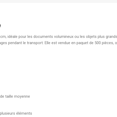
élégante pour document
7,00
DH
)
Boite d'archive plastique
polypropylene Dos 08 cm
 cm, idéale pour les documents volumineux ou les objets plus grands
robuste pour archivage s
ges pendant le transport. Elle est vendue en paquet de 500 pièces, 
19,00
DH
de taille moyenne
plusieurs éléments