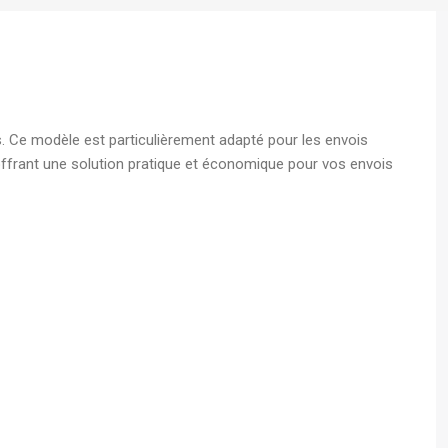
s A4
 - Boite
. Ce modèle est particulièrement adapté pour les envois
écurisé
offrant une solution pratique et économique pour vos envois