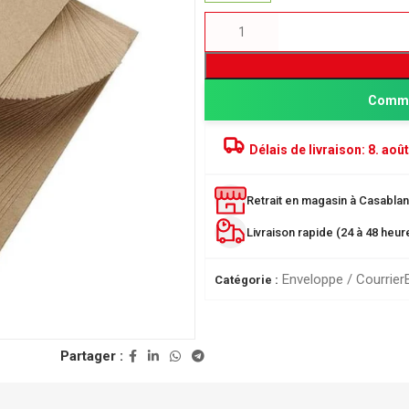
Comma
Délais de livraison:
8. août
Retrait en magasin à Casablanc
Livraison rapide (24 à 48 heu
PRODUITS POPULAIRE
Classeur à levier SICLA 
Enveloppe / Courrier
Catégorie :
Nuageux - Idéal pour l'or
de vos documents
28,00
DH
ée
Partager :
r
Chemise à Rabat 32*24
LUSTREE - Chemise de 