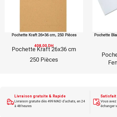
Pochette Blanche Sans Fenêtre, 11×22 cm,
Enveloppe K
500 Pièces
210,00
DH
Pochette Blanche Sans
Type : E
Fenêtre, 11x22 cm
Dimens
500 Pièces
Quan
Papier de qualité supérieure
Ma
Format : 11x22 cm
C
Livraison gratuite & Rapide
Satisfai
Livraison gratuite dès 499 MAD d’achats, en 24
Vous avez 
Idéal pour stockage et envoi
Util
à 48 heures
échanger v
de documents