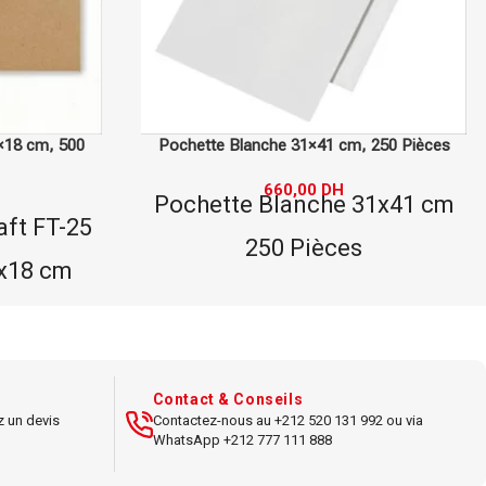
 250 Pièces
Enveloppe Kraft FT-82, 22.5×28.7 cm, 500
Pièces
31x41 cm
390,00
DH
Type : Enveloppe Kraft FT-82
Dimensions : 22.5x28.7 cm
1 cm
Quantité : 500 pièces
upérieure
Matériau : Kraft
ts grands
Couleur : brun
Contact & Conseils
z un devis
Contactez-nous au +212 520 131 992 ou via
Utilisation : envoi de
WhatsApp +212 777 111 888
documents volumineux