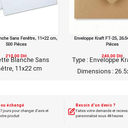
raft FT-25, 26.5×18 cm, 500
Pochette Blanche 31×41 cm,
Pièces
660,00
DH
Pochette Blanche 
240,00
DH
nveloppe Kraft FT-25
250 Pièces
ions : 26.5x18 cm
Format : 31x4
tité : 500 pièces
Papier de qualité s
tériau : Kraft
Idéal pour documen
ouleur : brun
t ou échangé
Besoin d’un devis ?
formats.
7 jours pour changer d’avis et
Faites votre demande et receve
isation : envoi de
otre produit
personnalisé sous 48 heures
documents