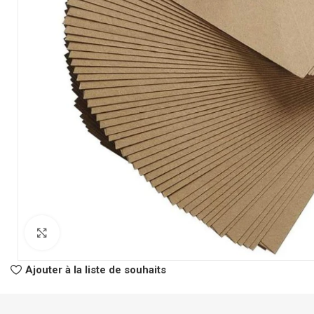
CLASSEURS
AUTRES
Classeur à Levier
Spirale
Click to enlarge
Classeur Rigide
Fastener
Intercalaire
Pochette Perfor
Ajouter à la liste de souhaits
Parapheur
Panier à Courrie
CHEMISES
Porte Bloc Note