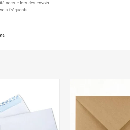
ité accrue lors des envois
vois fréquents
.ma
En stock