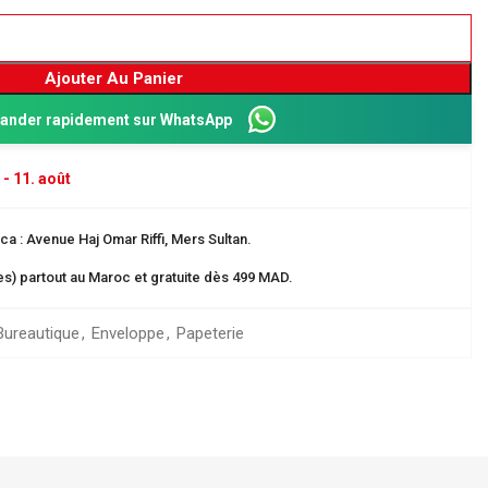
Ajouter Au Panier
nder rapidement sur WhatsApp
 - 11. août
a : Avenue Haj Omar Riffi, Mers Sultan.
res) partout au Maroc et gratuite dès 499 MAD.
Dos 8 cm
Bureautique
,
Enveloppe
,
Papeterie
ganisation
 EN CARTE
rangement