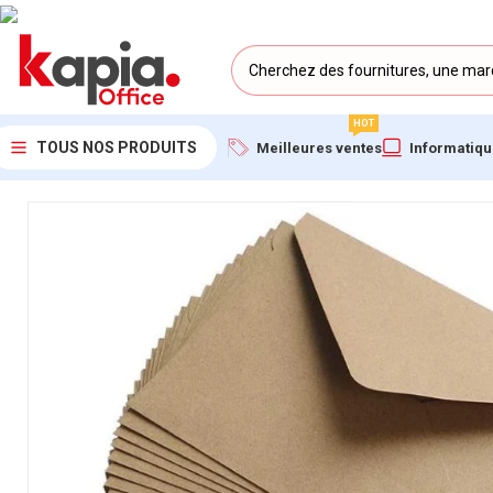
HOT
TOUS NOS PRODUITS
Meilleures ventes
Informatiq
Accueil
/
KAPIA OFFICE MAROC
/
Enveloppe Kraft FT-90, 27×41 c