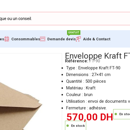
GRATUIT
ues
Consommables
Demande devis
Aide & Contact
m, 500 Pièces
Enveloppe Kraft F
Référence:
FT-90
Type : Enveloppe Kraft FT-90
Dimensions : 27×41 cm
Quantité : 500 pièces
Matériau : Kraft
Couleur : brun
Utilisation : envoi de documents
Fermeture : adhésive.
570,00
DH
En sto
En stock