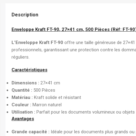
Chemise à Rabat
Enveloppe
Description
Chemise à Clip
Enveloppe Kraft FT-90, 27×41 cm, 500 Pièces (Réf: FT-90
Ramette Chemise
ARCHIVES
L’Enveloppe Kraft FT-90
offre une taille généreuse de 27×41
professionnels, garantissant une protection contre les domma
Boîte Archive Cartonnée
réguliers.
Boîte Archive en Poly
Caractéristiques
Dossier Suspendu
Dimensions :
27×41 cm
Quantité :
500 Pièces
Matériau :
Kraft solide et résistant
Couleur :
Marron naturel
Utilisation :
Parfait pour les documents volumineux ou objets 
Avantages
Grande capacité :
Idéale pour les documents plus grands ou 