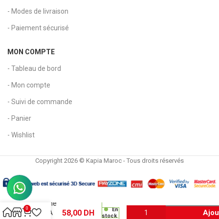
- Modes de livraison
- Paiement sécurisé
MON COMPTE
- Tableau de bord
- Mon compte
- Suivi de commande
- Panier
- Wishlist
Copyright 2026 © Kapia Maroc - Tous droits réservés
Fiche
Bristol A4
Blanche
0
En
58,00
DH
Ajou
PANDA
stock