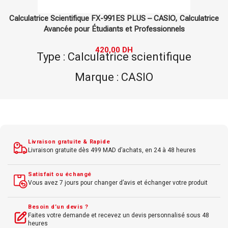
Boite de 10 Marqueurs fluorescents Textliner 48 – Faber
Castel, surligneur haute visibilité
72,00
DH
Quantité : 10 surligneurs
Type : Textliner 48
Couleur : Fluo
Idéal pour le surlignage et les notes
colorées
Livraison gratuite & Rapide
Livraison gratuite dès 499 MAD d’achats, en 24 à 48 heures
Satisfait ou échangé
Vous avez 7 jours pour changer d’avis et échanger votre produit
Besoin d’un devis ?
Faites votre demande et recevez un devis personnalisé sous 48
heures