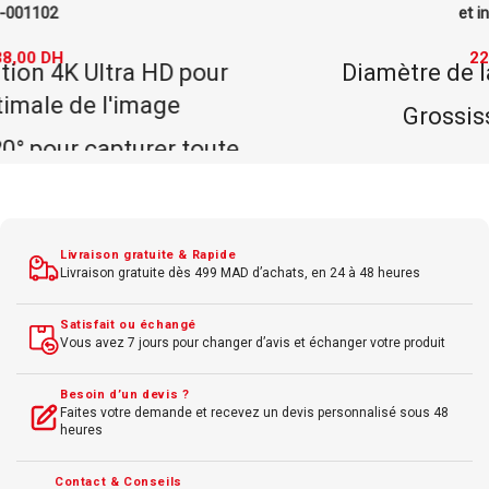
et inspection
22,00
DH
Diamètre de la lentille : 50 mm
Grossissement : 6x
Type de lentille : Asphérique en PXM avec
revêtement cera-tec
Matériau de la monture : Métal
Livraison gratuite & Rapide
Livraison gratuite dès 499 MAD d’achats, en 24 à 48 heures
Matériau du manche : Métal
Longueur totale : 130 mm
Satisfait ou échangé
Vous avez 7 jours pour changer d’avis et échanger votre produit
Poids : 89 g
Besoin d’un devis ?
Accessoire inclus : Étui en cuir
Faites votre demande et recevez un devis personnalisé sous 48
heures
synthétique avec doublure douce
Contact & Conseils