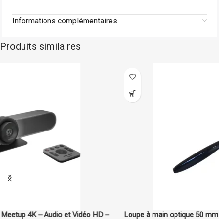
Informations complémentaires
Produits similaires
Boston
En stock
Loupe à main optique 50 mm – Loupe de précision pour lecture