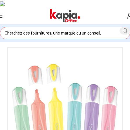
Accueil
/
KAPIA OFFICE MAROC
/
Fluorescent Pastel MAPED