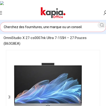
Accueil
/
KAPIA OFFICE MAROC
/
Ordinateur tout-en-un HP
OmniStudio X 27-cs0007nk Ultra 7-155H – 27 Pouces
(B63G8EA)