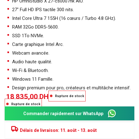
HP OmniStudio X 27-cs0007nk AiO.
27″ Full HD IPS tactile 300 nits.
Intel Core Ultra 7 155H (16 cœurs / Turbo 4.8 GHz).
RAM 32Go DDR5-5600.
SSD 1To NVMe.
Carte graphique Intel Arc.
Webcam avancée.
Audio haute qualité.
Wi-Fi & Bluetooth.
Windows 11 Famille.
Design premium pour pro, créateurs et multitâche intensif.
18 835,00
DH
Rupture de stock
Rupture de stock
Commander rapidement sur WhatsApp
Délais de livraison:
11. août - 13. août