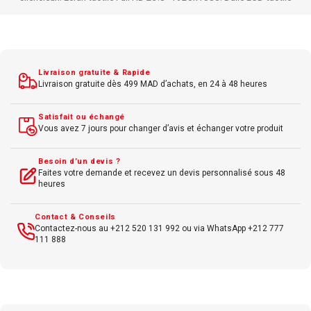
intuitive.
Luminosité 250 nits.
Taux de rafraîchissement 75Hz.
Carte
graphique Intel UHD intégrée.
Interaction fluide au toucher.
Design
professionnel et moderne.
FreeDOS.
Parfait pour accueil client, point de
vente, administration et bureautique avancée.
Livraison gratuite & Rapide
Livraison gratuite dès 499 MAD d’achats, en 24 à 48 heures
Satisfait ou échangé
Vous avez 7 jours pour changer d’avis et échanger votre produit
Besoin d’un devis ?
Faites votre demande et recevez un devis personnalisé sous 48
heures
Contact & Conseils
Contactez-nous au +212 520 131 992 ou via WhatsApp +212 777
111 888