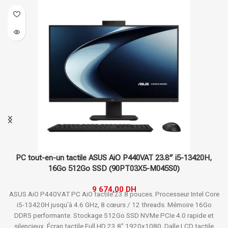
PC tout-en-un tactile ASUS AiO P440VAT 23.8″ i5-13420H,
16Go 512Go SSD (90PT03X5-M045S0)
9 674,00
DH
ASUS AiO P440VAT PC AiO tactile 23.8 pouces.
Processeur Intel Core
i5-13420H jusqu’à 4.6 GHz, 8 cœurs / 12 threads.
Mémoire 16Go
DDR5 performante.
Stockage 512Go SSD NVMe PCIe 4.0 rapide et
silencieux.
Écran tactile Full HD 23.8" 1920x1080.
Dalle LCD tactile