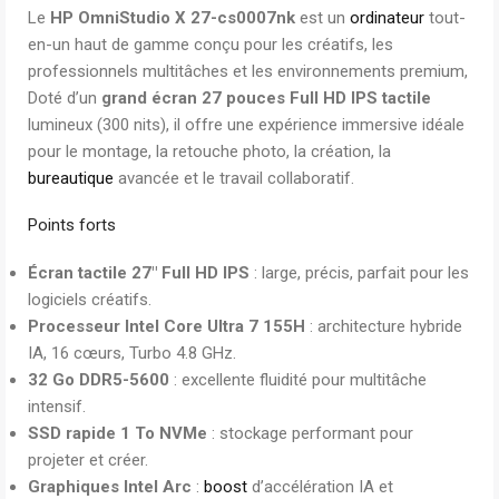
Le
HP OmniStudio X 27-cs0007nk
est un
ordinateur
tout-
en-un haut de gamme conçu pour les créatifs, les
professionnels multitâches et les environnements premium,
Doté d’un
grand écran 27 pouces Full HD IPS tactile
lumineux (300 nits), il offre une expérience immersive idéale
pour le montage, la retouche photo, la création, la
bureautique
avancée et le travail collaboratif.
Points forts
Écran tactile 27″ Full HD IPS
: large, précis, parfait pour les
logiciels créatifs.
Processeur Intel Core Ultra 7 155H
: architecture hybride
IA, 16 cœurs, Turbo 4.8 GHz.
32 Go DDR5-5600
: excellente fluidité pour multitâche
intensif.
SSD rapide 1 To NVMe
: stockage performant pour
projeter et créer.
Graphiques Intel Arc
:
boost
d’accélération IA et