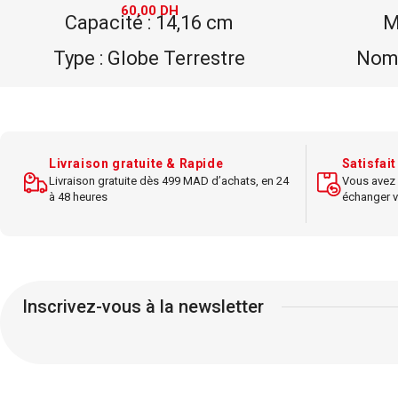
60,00
DH
Capacité : 14,16 cm
M
Type : Globe Terrestre
Nomb
décoratif
Type : 
Matériau : Plastique
Contenu
Usage : Décoratif
porte-cou
Livraison gratuite & Rapide
Satisfai
1 corbe
Livraison gratuite dès 499 MAD d’achats, en 24
Vous avez 
Carte : Carte du Monde
à 48 heures
échanger v
règle, 
Accessoires : Aucun
Dimens
Inscrivez-vous à la newsletter