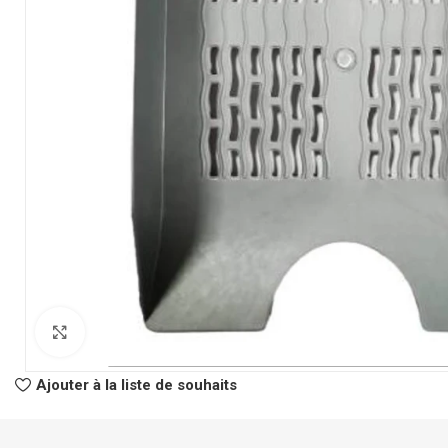
CLASSEURS
AUTRES
Classeur à Levier
Spirale
Click to enlarge
Classeur Rigide
Fastener
Intercalaire
Pochette Perfor
Ajouter à la liste de souhaits
Parapheur
Panier à Courrie
CHEMISES
Porte Bloc Note