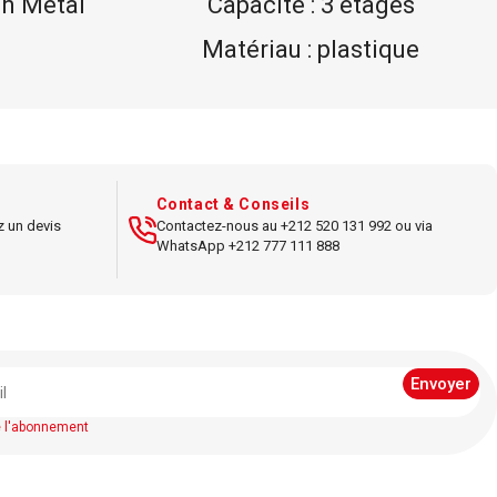
en Métal
Capacité : 3 étages
Matériau : plastique
tal
Dimensions : 30 x 45 x 20 cm
x5 cm
Couleur : noir
nté
Parfait pour un usage
Contact & Conseils
 rond
professionnel
z un devis
Contactez-nous au +212 520 131 992 ou via
WhatsApp +212 777 111 888
reau
Design élégant et
fonctionnel
ucun.
Organise efficacement les
documents
Accessoires : aucun.
e l'abonnement