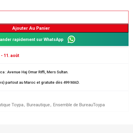
Ajouter Au Panier
nder rapidement sur WhatsApp
 - 11. août
a : Avenue Haj Omar Riffi, Mers Sultan.
res) partout au Maroc et gratuite dès 499 MAD.
Dos 8 cm
ganisation
tique Toypa
,
Bureautique
,
Ensemble de Bureau
Toypa
 EN CARTE
rangement