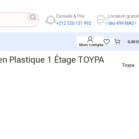
Conseils & Prix
Livraison gratui
+212 520 131 992
dès 499 MAD !
0,00
Mon compte
 en Plastique 1 Étage TOYPA
Toypa