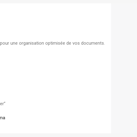
élégante pour document
7,00
DH
Boite d'archive plastique
polypropylene Dos 08 cm
l pour une organisation optimisée de vos documents.
robuste pour archivage s
19,00
DH
er”
.ma