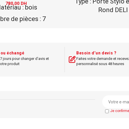
Type : Porte Stylo 
780,00
DH
atériau : bois
Rond DELI
re de pièces : 7
Matériau : mé
ensemble de bureau
Dimensions : 7
 : 1 porte-stylo, 1
Couleur : arge
rrier, 1 porte-carte,
t ou échangé
Besoin d’un devis ?
Style : moderne,
ille, 1 bloc-notes, 1
7 jours pour changer d’avis et
Faites votre demande et receve
otre produit
personnalisé sous 48 heures
Utilisation : bu
1 boîte de rangement
Accessoires : a
ions : 30x20x10 cm
Je confirm