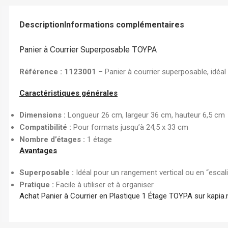
Chemise à Rabat
Enveloppe
Description
Informations complémentaires
Chemise à Clip
Panier à Courrier Superposable TOYPA
Ramette Chemise
ARCHIVES
Référence : 1123001
– Panier à courrier superposable, idéa
Boîte Archive Cartonnée
Caractéristiques générales
Boîte Archive en Poly
Dimensions :
Longueur 26 cm, largeur 36 cm, hauteur 6,5 cm
Dossier Suspendu
Compatibilité :
Pour formats jusqu’à 24,5 x 33 cm
Nombre d’étages :
1 étage
Avantages
Superposable :
Idéal pour un rangement vertical ou en “escali
Pratique :
Facile à utiliser et à organiser
Achat
Panier à Courrier en Plastique 1 Étage TOYPA sur kapia