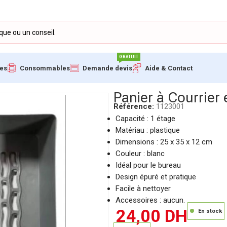
GRATUIT
ues
Consommables
Demande devis
Aide & Contact
 1 Étage TOYPA
Panier à Courrier
Référence:
1123001
Capacité : 1 étage
Matériau : plastique
Dimensions : 25 x 35 x 12 cm
Couleur : blanc
Idéal pour le bureau
Design épuré et pratique
Facile à nettoyer
Accessoires : aucun.
24,00
DH
En stock