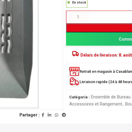
En stock
Comma
Délais de livraison:
8. août
Retrait en magasin à Casablanc
PRODUITS POPULAIRE
Livraison rapide (24 à 48 heu
Classeur à levier SICLA 
Nuageux - Idéal pour l'or
Ensemble de Bureau
Catégorie :
de vos documents
Accessoires et Rangement
,
Bou
28,00
DH
ée
Partager :
r
Chemise à Rabat 32*24
LUSTREE - Chemise de 