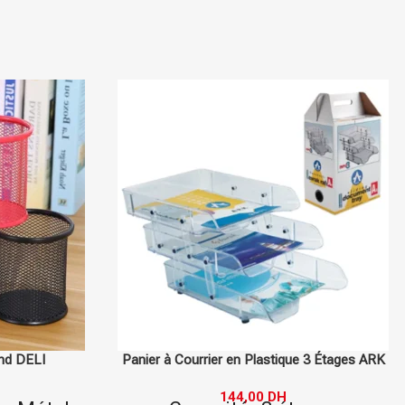
En stock
Ark
En stock
ond DELI
Panier à Courrier en Plastique 3 Étages ARK
144,00
DH