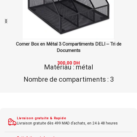
Tri de
Porte Lettre en Métal – Rangement Courrier et 
30,00
DH
Type : porte lettre en métal
Matériau : métal solide
 3
Utilisation : rangement de lettr
s
documents
Design : simple et élégant
Dimensions : 30 x 20 cm.
Livraison gratuite & Rapide
Livraison gratuite dès 499 MAD d’achats, en 24 à 48 heures
travail