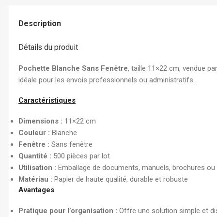
Chemise à Rabat
Enveloppe
Description
Chemise à Clip
Détails du produit
Ramette Chemise
ARCHIVES
Pochette Blanche Sans Fenêtre
, taille 11×22 cm, vendue pa
idéale pour les envois professionnels ou administratifs.
Boîte Archive Cartonnée
Boîte Archive en Poly
Caractéristiques
Dossier Suspendu
Dimensions :
11×22 cm
Couleur :
Blanche
Fenêtre :
Sans fenêtre
Quantité :
500 pièces par lot
Utilisation :
Emballage de documents, manuels, brochures ou a
Matériau :
Papier de haute qualité, durable et robuste
Avantages
Pratique pour l’organisation :
Offre une solution simple et d