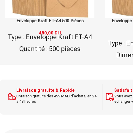
Enveloppe Kraft FT-84, 19×24 cm, 500
Pochet
Pièces
Poc
210,00
DH
Type : Enveloppe Kraft FT-84
Dimensions : 19x24 cm
Quantité : 500 pièces
Papier K
Matériau : Kraft
Couleur : brun
Livraison gratuite & Rapide
Satisfai
Rési
Livraison gratuite dès 499 MAD d’achats, en 24
Vous avez 
Utilisation : envoi de
à 48 heures
échanger v
documents petits
Fermeture : adhésive.