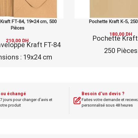
te Kraft K-5, 250 Pièces
Pochette Blanche A5, 25
180,00
DH
180,00
DH
hette Kraft K-5
Pochette Blanc
250 Pièces
250 Pièce
Format : K-5
Format : A
raft, idéal pour envoi
Papier de haute 
ou archivage
Utilisation : stoc
t ou échangé
Besoin d’un devis ?
stant et durable.
documents ou e
7 jours pour changer d’avis et
Faites votre demande et receve
otre produit
personnalisé sous 48 heures