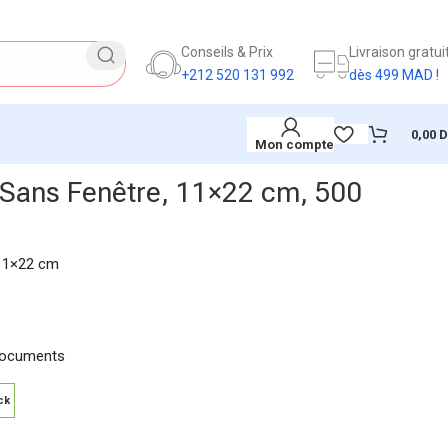
Conseils & Prix
Livraison gratui
+212 520 131 992
dès 499 MAD !
0,00
Mon compte
 Sans Fenêtre, 11×22 cm, 500
 11×22 cm
 documents
ck