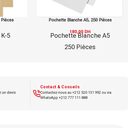
0 Pièces
Pochette Kraft A4, 22.9×32.4 cm, 500
Pièces
he A5
300,00
DH
Pochette Kraft A4, 22.9x32.4
s
cm
5
500 Pièces
qualité
Format : A4
kage de
Papier Kraft de qualité
Contact & Conseils
nvoi.
z un devis
Contactez-nous au +212 520 131 992 ou via
Utilisation : envoi postal ou
WhatsApp +212 777 111 888
archivage.