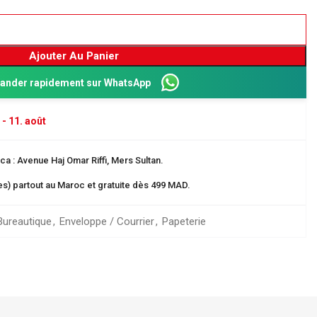
Ajouter Au Panier
nder rapidement sur WhatsApp
 - 11. août
a : Avenue Haj Omar Riffi, Mers Sultan.
res) partout au Maroc et gratuite dès 499 MAD.
Dos 8 cm
Bureautique
,
Enveloppe / Courrier
,
Papeterie
ganisation
 EN CARTE
rangement