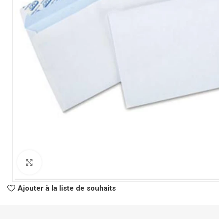
CLASSEURS
AUTRES
Classeur à Levier
Spirale
Click to enlarge
Classeur Rigide
Fastener
Intercalaire
Pochette Perfor
Ajouter à la liste de souhaits
Parapheur
Panier à Courrie
CHEMISES
Porte Bloc Note