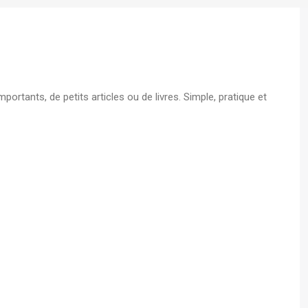
s A4
 - Boite
ortants, de petits articles ou de livres. Simple, pratique et
écurisé