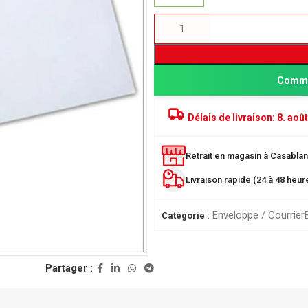
Comma
Délais de livraison:
8. août
Retrait en magasin à Casablanc
Livraison rapide (24 à 48 heu
PRODUITS POPULAIRE
Classeur à levier SICLA 
Enveloppe / Courrier
Catégorie :
Nuageux - Idéal pour l'or
de vos documents
28,00
DH
ée
Partager :
r
Chemise à Rabat 32*24
LUSTREE - Chemise de 