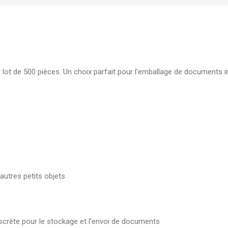
élégante pour document
7,00
DH
Boite d'archive plastique
polypropylene Dos 08 cm
r lot de 500 pièces. Un choix parfait pour l’emballage de documents imp
robuste pour archivage s
19,00
DH
utres petits objets
iscrète pour le stockage et l’envoi de documents