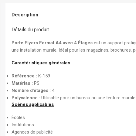
Chemise à Rabat
Enveloppe
Description
Chemise à Clip
Détails du produit
Ramette Chemise
ARCHIVES
Porte Flyers Format A4 avec 4 Étages
est un support pratiq
une installation murale. Idéal pour les magazines, brochures, pé
Boîte Archive Cartonnée
Boîte Archive en Poly
Caractéristiques générales
Dossier Suspendu
Référence :
K-159
Matériau :
PS
Nombre d’étages :
4
Polyvalence :
Utilisable pour un bureau ou une tenture murale
Scènes applicables
Écoles
Institutions
Agences de publicité