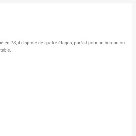
s A4
 - Boite
 en PS, il dispose de quatre étages, parfait pour un bureau ou
écurisé
table.