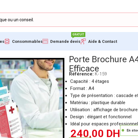
GRATUIT
ues
Consommables
Demande devis
Aide & Contact
ffichage en Cascade Efficace
Porte Brochure A4
Efficace
Référence:
K-159
Capacité : 4 étages
Format : A4
Type de présentation : cascade e
Matériau : plastique durable
Utilisation : affichage de brochu
Design : élégant et fonctionnel
Idéal pour espaces professionne
240,00
DH
En sto