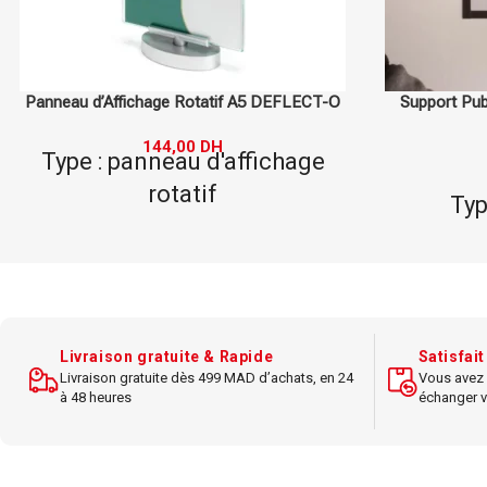
Support Publicitaire Magnétique A6 REAP
Support Publ
24,00
DH
Format : A6
Dimen
Type : magnétique
Matéria
Matériau : plastique
Usage : 
Usage : affichage de
documents dans les petites
Design :
surfaces
Livraison gratuite & Rapide
Satisfai
Livraison gratuite dès 499 MAD d’achats, en 24
Vous avez 
à 48 heures
échanger v