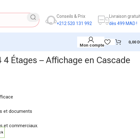
Conseils & Prix
Livraison gratui
+212 520 131 992
dès 499 MAD !
0,00
Mon compte
 4 Étages – Affichage en Cascade
fficace
res et documents
ls et commerciaux.
ck