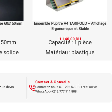
D – Affichage
Stop Trottoir Double A1 en Aluminium
ble
1 200,00
DH
Type : stop trottoir double A1
ièce
Matériau : aluminium
tique
Dimensions : format A1
, stable
double face
hage de
Couleur : aluminium poli
A4
Contact & Conseils
Usage : affichage extérieur
z un devis
Contactez-nous au +212 520 131 992 ou via
t stable
durable
WhatsApp +212 777 111 888
arent
Résistance : hautement
stable et robuste
 A4