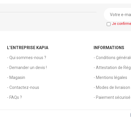
Accessoires : pie
stabilisation, fixat
Je confirm
document
L’ENTREPRISE KAPIA
INFORMATIONS
- Qui sommes-nous ?
- Conditions généra
- Demander un devis !
- Attestation de Régu
- Magasin
- Mentions légales
- Contactez-nous
- Modes de livraison
- FAQs ?
- Paiement sécurisé