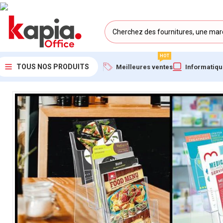
HOT
TOUS NOS PRODUITS
Meilleures ventes
Informatiq
Accueil
/
KAPIA OFFICE MAROC
/
Porte Brochure A4 4 Étages – A