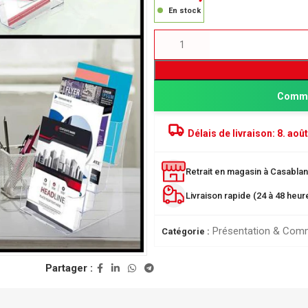
En stock
Comma
Délais de livraison:
8. août
Retrait en magasin à Casablanc
PRODUITS POPULAIRE
Livraison rapide (24 à 48 heu
Classeur à levier SICLA 
Nuageux - Idéal pour l'or
Présentation & Com
de vos documents
Catégorie :
28,00
DH
ée
Partager :
r
Chemise à Rabat 32*24
LUSTREE - Chemise de 