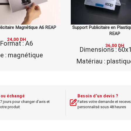
icitaire en Plastique 60x150mm
Ensemble Pupitre A4 TARIFOL
REAP
Ergonomique et Sta
36,00
DH
1 140,00
DH
sions : 60x150mm
Capacité : 1 p
u : plastique solide
Matériau : plas
support publicitaire
Style : ergonomique
pratique
Idéal pour : affic
 compact et facile à
documents 
t ou échangé
Besoin d’un devis ?
installer
7 jours pour changer d’avis et
Faites votre demande et receve
Design : pratique e
otre produit
personnalisé sous 48 heures
Couleur : transp
Dimensions :