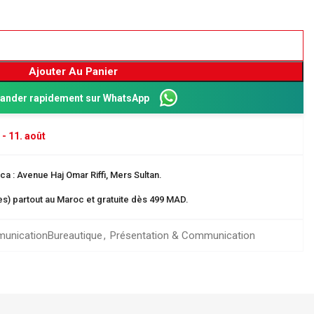
Ajouter Au Panier
nder rapidement sur WhatsApp
 - 11. août
a : Avenue Haj Omar Riffi, Mers Sultan.
res) partout au Maroc et gratuite dès 499 MAD.
Dos 8 cm
ganisation
munication
Bureautique
,
Présentation & Communication
 EN CARTE
rangement