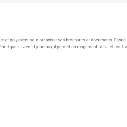
élégante pour document
7,00
DH
Boite d'archive plastique
polypropylene Dos 08 cm
ue et polyvalent pour organiser vos brochures et documents. Fabriqué
robuste pour archivage s
riodiques, livres et journaux, il permet un rangement facile et confor
19,00
DH