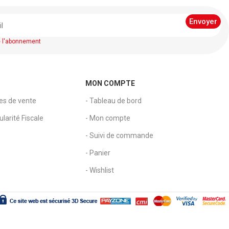
d pour
ion pour
e l'abonnement
s
MON COMPTE
les de vente
- Tableau de bord
larité Fiscale
- Mon compte
- Suivi de commande
- Panier
- Wishlist