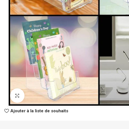
CLASSEURS
AUTRES
Classeur à Levier
Spirale
Click to enlarge
Classeur Rigide
Fastener
Intercalaire
Pochette Perfor
Ajouter à la liste de souhaits
Parapheur
Panier à Courrie
CHEMISES
Porte Bloc Note