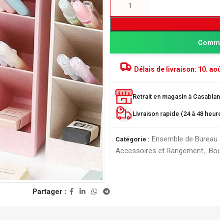
Comma
Délais de livraison:
10. aoû
Retrait en magasin à Casablanc
Livraison rapide (24 à 48 heu
PRODUITS POPULAIRE
Ensemble de Bureau
Catégorie :
Classeur à levier SICLA 
Accessoires et Rangement
,
Bou
Nuageux - Idéal pour l'or
de vos documents
28,00
DH
ée
Partager :
r
Chemise à Rabat 32*24
LUSTREE - Chemise de 