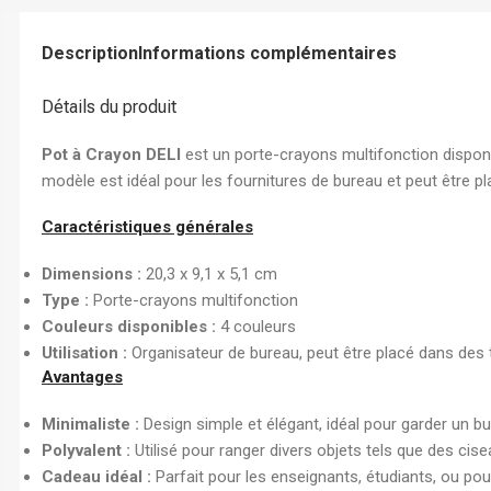
Chemise à Rabat
Enveloppe
Description
Informations complémentaires
Chemise à Clip
Détails du produit
Ramette Chemise
ARCHIVES
Pot à Crayon DELI
est un porte-crayons multifonction disponib
modèle est idéal pour les fournitures de bureau et peut être p
Boîte Archive Cartonnée
Boîte Archive en Poly
Caractéristiques générales
Dossier Suspendu
Dimensions :
20,3 x 9,1 x 5,1 cm
Type :
Porte-crayons multifonction
Couleurs disponibles :
4 couleurs
Utilisation :
Organisateur de bureau, peut être placé dans des t
Avantages
Minimaliste :
Design simple et élégant, idéal pour garder un b
Polyvalent :
Utilisé pour ranger divers objets tels que des cisea
Cadeau idéal :
Parfait pour les enseignants, étudiants, ou po