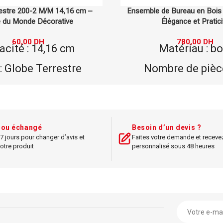
 Bureau en Bois – 7 Pièces –
Porte Stylo en Métal R
légance et Praticité
18,00
DH
Type : Porte Stylo 
780,00
DH
atériau : bois
Rond DELI
re de pièces : 7
Matériau : mé
ensemble de bureau
Dimensions : 7
 : 1 porte-stylo, 1
Couleur : arge
rrier, 1 porte-carte,
t ou échangé
Besoin d’un devis ?
Style : moderne,
ille, 1 bloc-notes, 1
7 jours pour changer d’avis et
Faites votre demande et receve
otre produit
personnalisé sous 48 heures
Utilisation : bu
1 boîte de rangement
Accessoires : a
ions : 30x20x10 cm