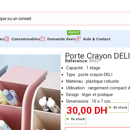
GRATUIT
ues
Consommables
Demande devis
Aide & Contact
de Bureau Compact
Porte Crayon DEL
Référence:
8933
Capacité : 1 étage
Type : porte crayon DELI
Matériau : plastique robuste
Utilisation : rangement compact 
Design : léger et pratique
Dimensions : 10 x 7 cm.
30,00
DH
En stock
En stock