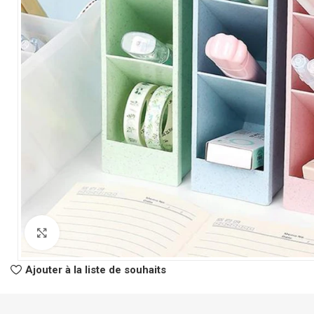
CLASSEURS
AUTRES
Classeur à Levier
Spirale
Click to enlarge
Classeur Rigide
Fastener
Intercalaire
Pochette Perfor
Ajouter à la liste de souhaits
Parapheur
Panier à Courrie
CHEMISES
Porte Bloc Note