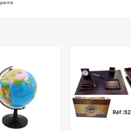
apia.ma
En stock
Deli