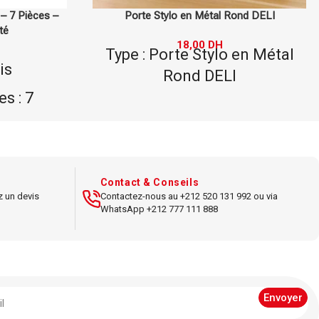
ond DELI
Dévidoir de Bureau DELI – Distributeur de
Ruban Adhésif
en Métal
54,00
DH
Type : dévidoir de bureau
Fonction : distributeur de
tal
ruban adhésif
x5 cm
Matériau : plastique
nté
Dimensions : 14x7x6 cm
Contact & Conseils
 rond
z un devis
Contactez-nous au +212 520 131 992 ou via
Couleur : rouge
WhatsApp +212 777 111 888
reau
Type de ruban : standard
ucun.