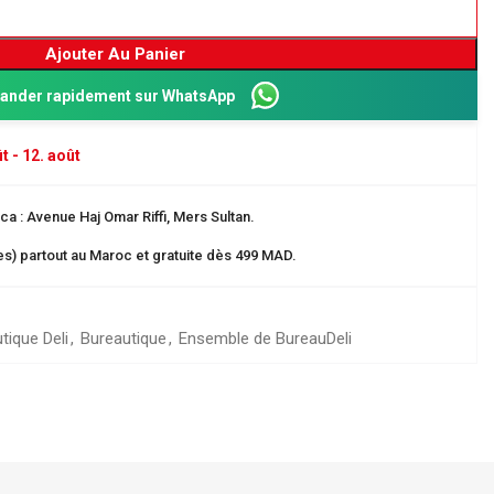
Ajouter Au Panier
nder rapidement sur WhatsApp
t - 12. août
a : Avenue Haj Omar Riffi, Mers Sultan.
res) partout au Maroc et gratuite dès 499 MAD.
Dos 8 cm
tique Deli
,
Bureautique
,
Ensemble de Bureau
Deli
ganisation
 EN CARTE
rangement