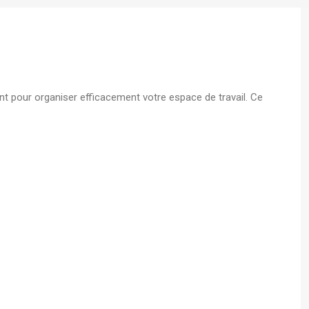
s A4
 - Boite
ent pour organiser efficacement votre espace de travail. Ce
écurisé