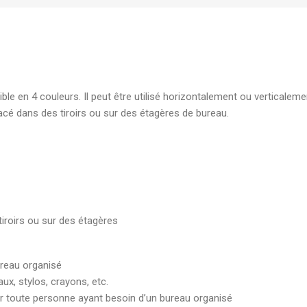
élégante pour document
7,00
DH
Boite d'archive plastique
polypropylene Dos 08 cm
le en 4 couleurs. Il peut être utilisé horizontalement ou verticalem
robuste pour archivage s
lacé dans des tiroirs ou sur des étagères de bureau.
19,00
DH
iroirs ou sur des étagères
ureau organisé
ux, stylos, crayons, etc.
ur toute personne ayant besoin d’un bureau organisé