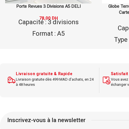
Globe Terrestre 200-2 M/M 14,16 cm –
Ensemble de
Carte du Monde Décorative
É
60,00
DH
Capacité : 14,16 cm
M
Type : Globe Terrestre
Nomb
décoratif
Type : 
Matériau : Plastique
Contenu
Usage : Décoratif
porte-cou
Livraison gratuite & Rapide
Satisfai
1 corbe
Livraison gratuite dès 499 MAD d’achats, en 24
Vous avez 
Carte : Carte du Monde
à 48 heures
échanger v
règle, 
Accessoires : Aucun
Dimens
Inscrivez-vous à la newsletter