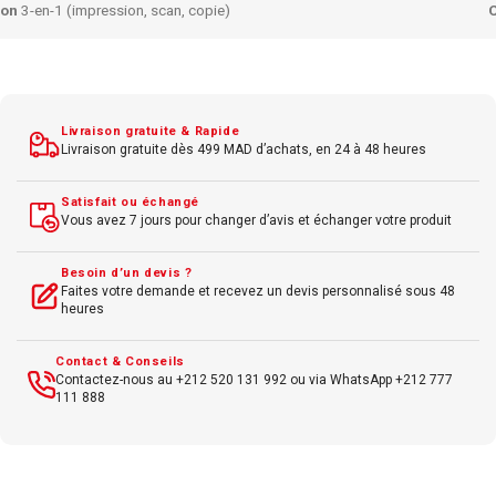
Connectivité
VGA
,
HDMI
Temps de réponse 5 ms
Contraste 1000:1
Angle de vision large
Livraison gratuite & Rapide
Compatible
Windows
Livraison gratuite dès 499 MAD d’achats, en 24 à 48 heures
Design sobre
Satisfait ou échangé
Vous avez 7 jours pour changer d’avis et échanger votre produit
Besoin d’un devis ?
Faites votre demande et recevez un devis personnalisé sous 48
heures
Contact & Conseils
Contactez-nous au +212 520 131 992 ou via WhatsApp +212 777
111 888