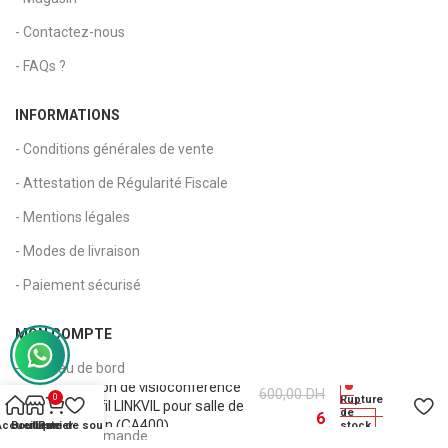
- Contactez-nous
- FAQs ?
INFORMATIONS
- Conditions générales de vente
- Attestation de Régularité Fiscale
- Mentions légales
- Modes de livraison
- Paiement sécurisé
MON COMPTE
- Tableau de bord
6
Solution de visioconférence
600,00
DH
0
Rupture
- Mon compte
sans fil LINKVIL pour salle de
de
6
réunion (CA400)
Accueil
Boutique
Liste de souhaits
Panier
stock
- Suivi de commande
000,00
DH