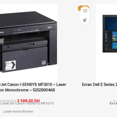
-17%
Ecran Dell E Series 20 Pouces – LED Display HD+ LCD Noir –
E2016HV
1 788,00
DH
2 146,00
DH
Écran
Dell
E Series 20"
LED
HD
+
Résolution
1600x900