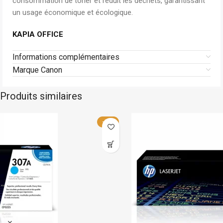
consommation de toner et réduit les déchets, garantissant
un usage économique et écologique.
KAPIA OFFICE
Informations complémentaires
Marque Canon
Produits similaires
Hp
En stock
-23%