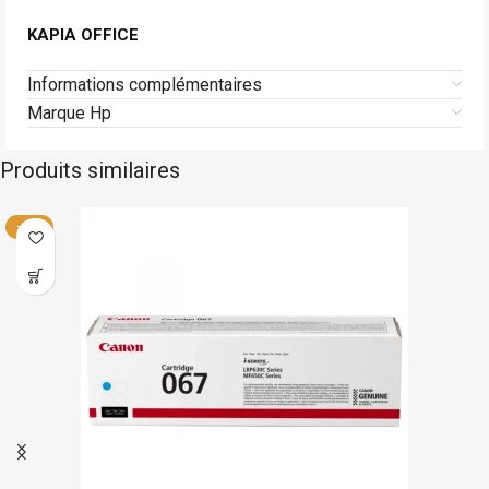
KAPIA OFFICE
Informations complémentaires
Marque Hp
Produits similaires
Canon
En stock
-40%