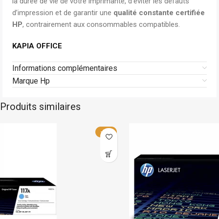
la durée de vie de votre imprimante, d’éviter les défauts
d’impression et de garantir une
qualité constante certifiée
HP
, contrairement aux consommables compatibles.
KAPIA OFFICE
Informations complémentaires
Marque Hp
Produits similaires
Hp
Stock limité
-25%