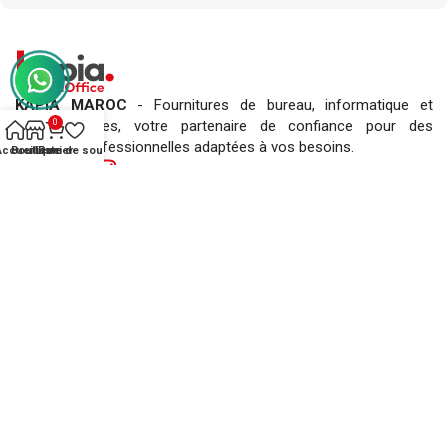
KAPIA MAROC
- Fournitures de bureau, informatique et
0
consommables, votre partenaire de confiance pour des
solutions professionnelles adaptées à vos besoins.
Accueil
Boutique
Liste de souhaits
Panier
L’ENTREPRISE KAPIA
- Qui sommes-nous ?
- Demander un devis !
- Magasin
- Contactez-nous
- FAQs ?
INFORMATIONS