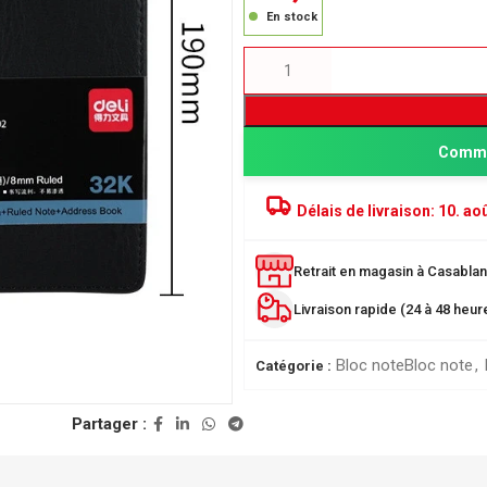
En stock
Comma
Délais de livraison:
10. aoû
Retrait en magasin à Casablanc
PRODUITS POPULAIRE
Livraison rapide (24 à 48 heu
Classeur à levier SICLA 
Nuageux - Idéal pour l'or
Bloc note
Bloc note
,
de vos documents
Catégorie :
28,00
DH
ée
Partager :
r
Chemise à Rabat 32*24
LUSTREE - Chemise de 