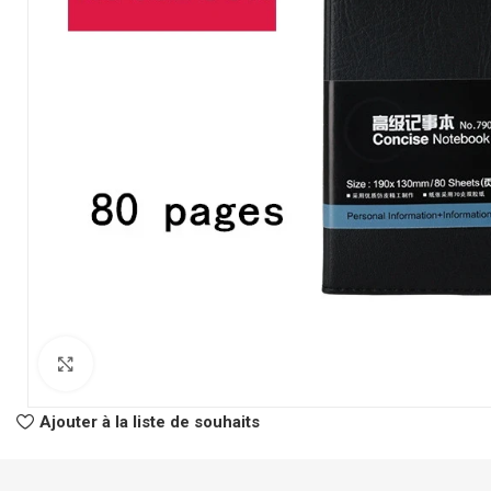
CLASSEURS
AUTRES
Classeur à Levier
Spirale
Click to enlarge
Classeur Rigide
Fastener
Intercalaire
Pochette Perfor
Ajouter à la liste de souhaits
Parapheur
Panier à Courrie
CHEMISES
Porte Bloc Note