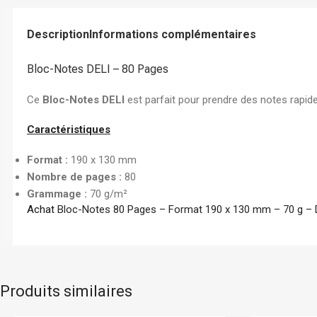
Chemise à Rabat
Enveloppe
Description
Informations complémentaires
Chemise à Clip
Bloc-Notes DELI – 80 Pages
Ramette Chemise
ARCHIVES
Ce
Bloc-Notes DELI
est parfait pour prendre des notes rapide
Boîte Archive Cartonnée
Caractéristiques
Boîte Archive en Poly
Format :
190 x 130 mm
Dossier Suspendu
Nombre de pages :
80
Grammage :
70 g/m²
Achat
Bloc-Notes 80 Pages – Format 190 x 130 mm – 70 g – D
Produits similaires
Bic
En stock
Boston