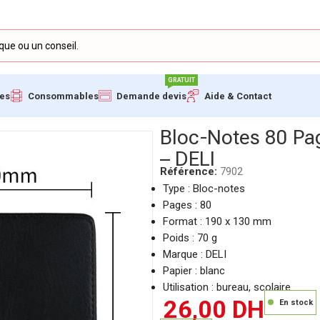
GRATUIT
ues
Consommables
Demande devis
Aide & Contact
190 x 130 mm – 70 g – DELI
Bloc-Notes 80 Pa
– DELI
Référence:
7902
Type : Bloc-notes
Pages : 80
Format : 190 x 130 mm
Poids : 70 g
Marque : DELI
Papier : blanc
Utilisation : bureau, scolaire
26,00
DH
En stock