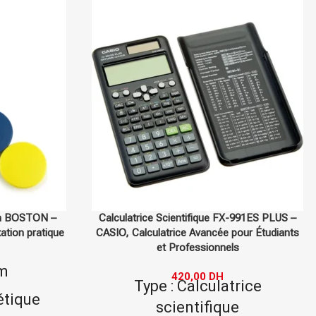
-991ES PLUS –
Boîte de 50 Stylos Bille Cristal Médium –
our Étudiants
BIC, stylos à bille pour écriture fluide et
s
agréable
65,00
DH
rice
Quantité : 50
e
Type : Stylo bille