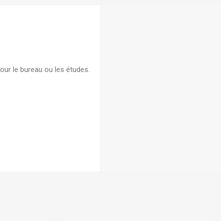
s A4
 - Boite
our le bureau ou les études.
écurisé
En stock
Bic
En stock