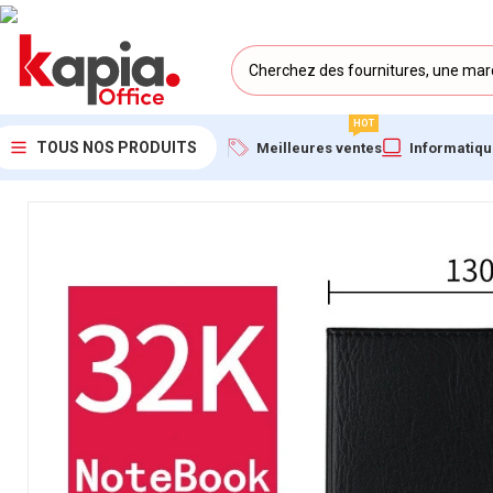
HOT
TOUS NOS PRODUITS
Meilleures ventes
Informatiq
Accueil
/
KAPIA OFFICE MAROC
/
Bloc-Notes 80 Pages – Format 