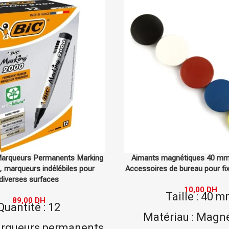
agnétiques 40 mm BOSTON –
Calculatrice Scientifique FX
e bureau pour fixation pratique
CASIO, Calculatrice Avancée p
et Professionnel
10,00
DH
aille : 40 mm
420,00
DH
Type : Calculat
iau : Magnétique
scientifiqu