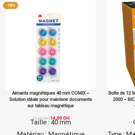
Boîte de 12 Marqueurs Permanents Marking
Aimants m
2000 – BIC, marqueurs indélébiles pour
Accessoires d
diverses surfaces
T
89,00
DH
Quantité : 12
Matér
Type : Marqueurs permanents