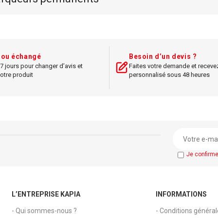
 : Pack de 4 aimants
Marque : CAS
e : Forte et durable
Modèle : FX-9
Multifonction : C
t ou échangé
Besoin d’un devis ?
scientifiques et te
7 jours pour changer d’avis et
Faites votre demande et receve
otre produit
personnalisé sous 48 heures
Je confirm
L’ENTREPRISE KAPIA
INFORMATIONS
- Qui sommes-nous ?
- Conditions généra