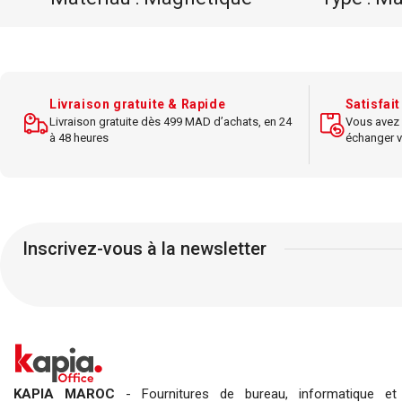
Quantité
Marque : BIC
Adhérenc
Modèle : Marking 2000
Usage : Écriture durable sur
Livraison gratuite & Rapide
Satisfai
Livraison gratuite dès 499 MAD d’achats, en 24
Vous avez 
multiples surfaces
à 48 heures
échanger v
Inscrivez-vous à la newsletter
KAPIA MAROC
- Fournitures de bureau, informatique et