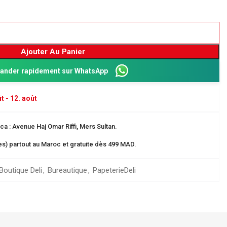
Ajouter Au Panier
nder rapidement sur WhatsApp
t - 12. août
a : Avenue Haj Omar Riffi, Mers Sultan.
res) partout au Maroc et gratuite dès 499 MAD.
Dos 8 cm
ganisation
Boutique Deli
,
Bureautique
,
Papeterie
Deli
 EN CARTE
rangement