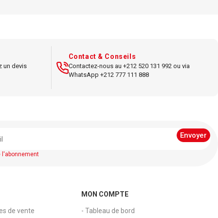
IO
Marque : BIC
91ES
Modèle : Cristal Médium
alculs
Pointe : Moyenne
Contact & Conseils
chniques
z un devis
Contactez-nous au +212 520 131 992 ou via
Usage : Écriture fluide et
WhatsApp +212 777 111 888
agréable
e l'abonnement
MON COMPTE
les de vente
- Tableau de bord