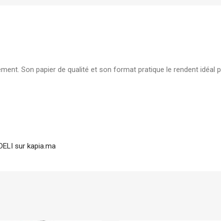
élégante pour document
7,00
DH
Boite d'archive plastique
polypropylene Dos 08 cm
ment. Son papier de qualité et son format pratique le rendent idéal p
robuste pour archivage s
19,00
DH
ELI sur kapia.ma
Stock limité
Casio