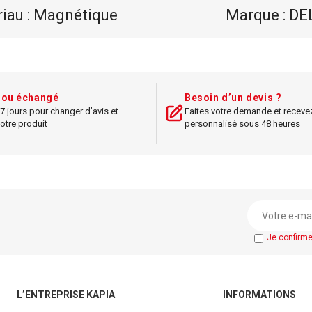
iau : Magnétique
Marque : DE
abilité : Haute
Écran : 12 chif
nce : Très efficace
Usage : Idéal pour ut
au bureau
t ou échangé
Besoin d’un devis ?
7 jours pour changer d’avis et
Faites votre demande et receve
otre produit
personnalisé sous 48 heures
Je confirm
L’ENTREPRISE KAPIA
INFORMATIONS