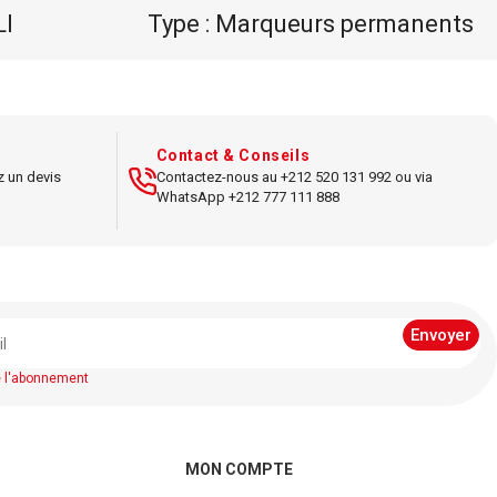
LI
Type : Marqueurs permanents
fres
Marque : BIC
ilisation
Modèle : Marking 2000
Usage : Écriture durable sur
Contact & Conseils
z un devis
Contactez-nous au +212 520 131 992 ou via
multiples surfaces
WhatsApp +212 777 111 888
e l'abonnement
MON COMPTE