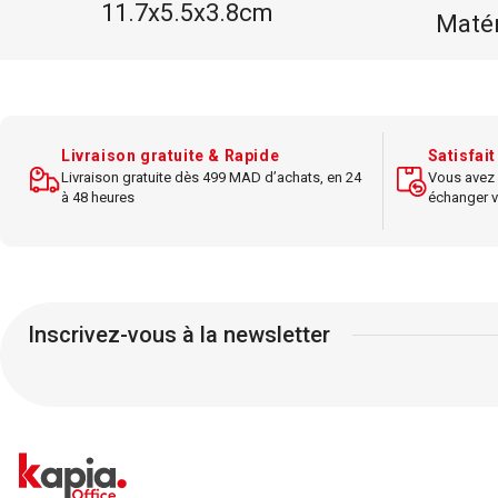
11.7x5.5x3.8cm
Matér
Résolution de la caméra 4K
Dur
Ultra HD à 30 fps
Adhére
Distance de capture de la
Livraison gratuite & Rapide
Satisfai
caméra Jusqu'à 15 mètres
Livraison gratuite dès 499 MAD d’achats, en 24
Vous avez 
avec zoom motorisé 15x
à 48 heures
échanger v
Microphone Technologie de
captation sonore
omnidirectionnelle
Inscrivez-vous à la newsletter
Haut-parleur Haut-parleur
avec suppression de bruit et
écho
Connectivité USB-C avec