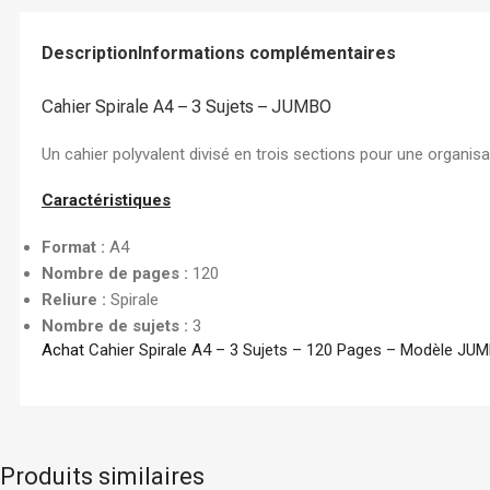
Chemise à Rabat
Enveloppe
Description
Informations complémentaires
Chemise à Clip
Cahier Spirale A4 – 3 Sujets – JUMBO
Ramette Chemise
ARCHIVES
Un cahier polyvalent divisé en trois sections pour une organisa
Boîte Archive Cartonnée
Caractéristiques
Boîte Archive en Poly
Format :
A4
Dossier Suspendu
Nombre de pages :
120
Reliure :
Spirale
Nombre de sujets :
3
Achat
Cahier Spirale A4 – 3 Sujets – 120 Pages – Modèle JUM
Produits similaires
Logitech
Stock limité
Comix