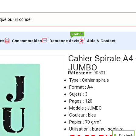
GRATUIT
ues
Consommables
Demande devis
Aide & Contact
– 120 Pages – Modèle JUMBO
Cahier Spirale A4
JUMBO
Référence:
90501
Type : Cahier spirale
Format : A4
Sujets : 3
Pages : 120
Modèle : JUMBO
Couleur : bleu
Papier : 70 g/m²
Utilisation : bureau, scolaire
En stock