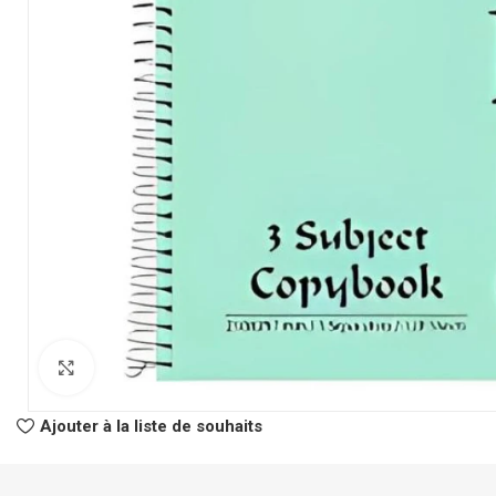
CLASSEURS
AUTRES
Classeur à Levier
Spirale
Click to enlarge
Classeur Rigide
Fastener
Intercalaire
Pochette Perfor
Ajouter à la liste de souhaits
Parapheur
Panier à Courrie
CHEMISES
Porte Bloc Note