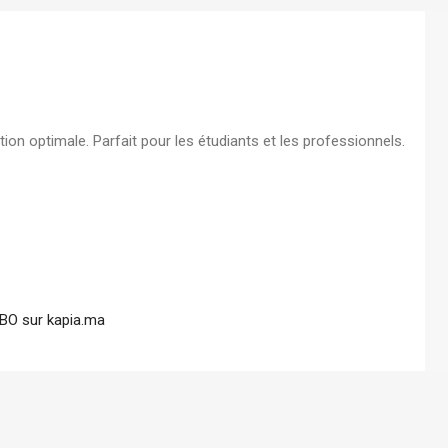
élégante pour document
7,00
DH
Boite d'archive plastique
polypropylene Dos 08 cm
tion optimale. Parfait pour les étudiants et les professionnels.
robuste pour archivage s
19,00
DH
BO sur kapia.ma
En stock
Deli