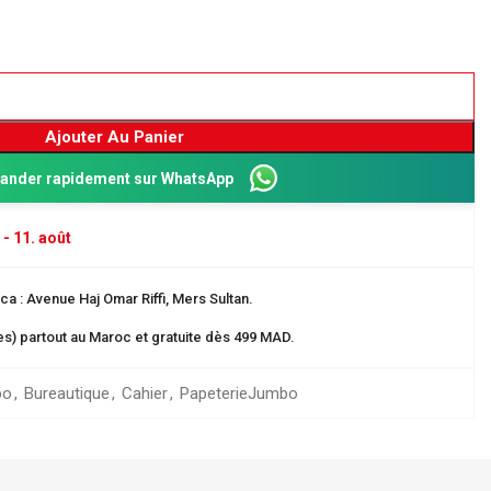
Ajouter Au Panier
nder rapidement sur WhatsApp
 - 11. août
a : Avenue Haj Omar Riffi, Mers Sultan.
Dos 8 cm
res) partout au Maroc et gratuite dès 499 MAD.
ganisation
bo
,
Bureautique
,
Cahier
,
Papeterie
Jumbo
 EN CARTE
rangement