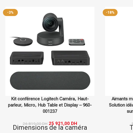
-3%
-18%
Kit conférence Logitech Caméra, Haut-
Aimants m
parleur, Micro, Hub Table et Display – 960-
Solution id
001237
sur
25 921,00
DH
26 819,00
DH
Dimensions de la caméra
T