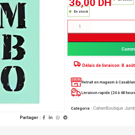
36,00
DH
En stock
Comma
Délais de livraison:
8. août
Retrait en magasin à Casablanc
PRODUITS POPULAIRE
Classeur à levier SICLA 
Livraison rapide (24 à 48 heu
Nuageux - Idéal pour l'or
de vos documents
Cahier
Boutique Jum
Catégorie :
28,00
DH
ée
Partager :
r
Chemise à Rabat 32*24
LUSTREE - Chemise de 