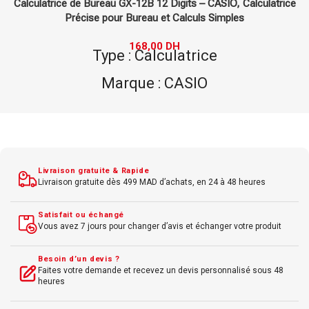
Calculatrice de Bureau GX-12B 12 Digits – CASIO, Calculatrice
Précise pour Bureau et Calculs Simples
168,00
DH
Type : Calculatrice
Marque : CASIO
Modèle : GX-12B
Écran : 12 chiffres
Usage : Calculs simples et pratiques
Livraison gratuite & Rapide
Livraison gratuite dès 499 MAD d’achats, en 24 à 48 heures
Satisfait ou échangé
Vous avez 7 jours pour changer d’avis et échanger votre produit
Besoin d’un devis ?
Faites votre demande et recevez un devis personnalisé sous 48
heures