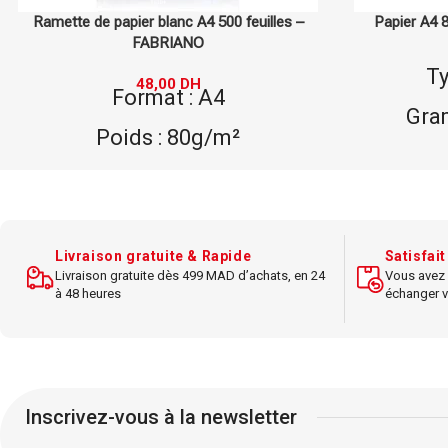
Papier A4 80G FUTURE MULTI, 80 g/m²
Papier
72,00
DH
Type : Papier A4
Ty
Grammage : 80g/m²
Gra
Marque : FUTURE MULTI
Ma
Dimensions : A4
Di
Utilisation : impression
Utilisa
Livraison gratuite & Rapide
Satisfai
standard
Livraison gratuite dès 499 MAD d’achats, en 24
Vous avez 
à 48 heures
échanger v
Papier polyvalent adapté pour
Papier 
une utilisation bureautique
utilisa
quotidienne.
Inscrivez-vous à la newsletter