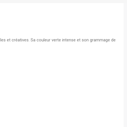
s A4
 - Boite
les et créatives. Sa couleur verte intense et son grammage de
écurisé