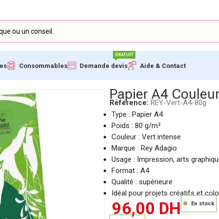
GRATUIT
ues
Consommables
Demande devis
Aide & Contact
t REY ADAGIO, 80 g/m²
Papier A4 Couleur
Référence:
REY-Vert-A4-80g
Type : Papier A4
Poids : 80 g/m²
Couleur : Vert intense
Marque : Rey Adagio
Usage : Impression, arts graphiq
Format : A4
Qualité : supérieure
Idéal pour projets créatifs et colo
96,00
DH
En stock