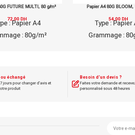
 A4 80G BLOOM, 80 g/m²
Papier A4 280G TECHNO CO
280 g/m²
54,00
DH
pe : Papier A4
102,00
DH
Type : Papier
mmage : 80g/m²
Grammage : 28
rque : BLOOM
Marque : TECHNO 
mensions : A4
PRINT
tion : impression et
Dimensions :
t ou échangé
Besoin d’un devis ?
photocopie
7 jours pour changer d’avis et
Faites votre demande et receve
Utilisation : imp
otre produit
personnalisé sous 48 heures
standard, idéal pour
couleur, suppo
tion quotidienne au
publicitaire
bureau.
Papier épais p
impressions de haute