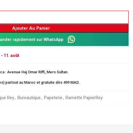
Ajouter Au Panier
nder rapidement sur WhatsApp
 - 11. août
a : Avenue Haj Omar Riffi, Mers Sultan.
res) partout au Maroc et gratuite dès 499 MAD.
Dos 8 cm
ganisation
que Rey
,
Bureautique
,
Papeterie
,
Ramette Papier
Rey
 EN CARTE
rangement