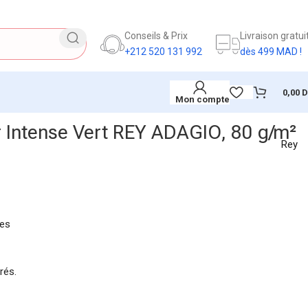
Conseils & Prix
Livraison gratui
+212 520 131 992
dès 499 MAD !
0,00
Mon compte
 Intense Vert REY ADAGIO, 80 g/m²
Rey
ues
rés.