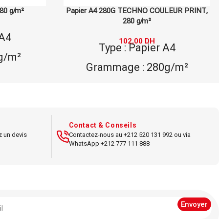
ULEUR PRINT,
Papier A4 80G REY LIGHT, 80 g/m²
54,00
DH
Type : Papier A4
 A4
Grammage : 80g/m²
0g/m²
Marque : REY LIGHT
COULEUR
Dimensions : A4
Utilisation : impression
 A4
Contact & Conseils
bureautique
z un devis
Contactez-nous au +212 520 131 992 ou via
ression
WhatsApp +212 777 111 888
Papier polyvalent, pour des
rts
impressions de qualité
s
standard.
our
 qualité.