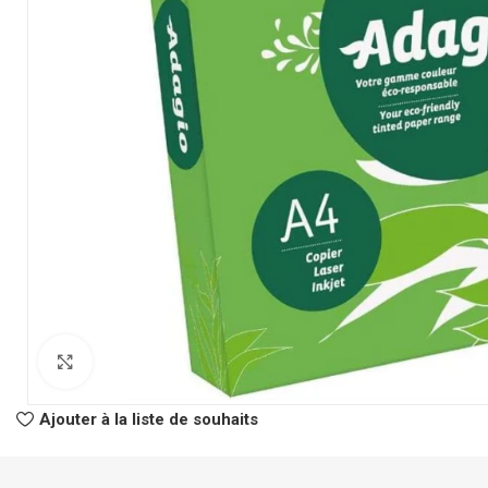
CLASSEURS
AUTRES
Classeur à Levier
Spirale
Click to enlarge
Classeur Rigide
Fastener
Intercalaire
Pochette Perfor
Ajouter à la liste de souhaits
Parapheur
Panier à Courrie
CHEMISES
Porte Bloc Note