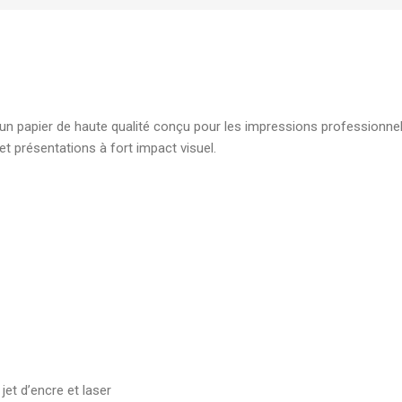
élégante pour document
7,00
DH
Boite d'archive plastique
polypropylene Dos 08 cm
un papier de haute qualité conçu pour les impressions professionnel
robuste pour archivage s
t présentations à fort impact visuel.
19,00
DH
et d’encre et laser