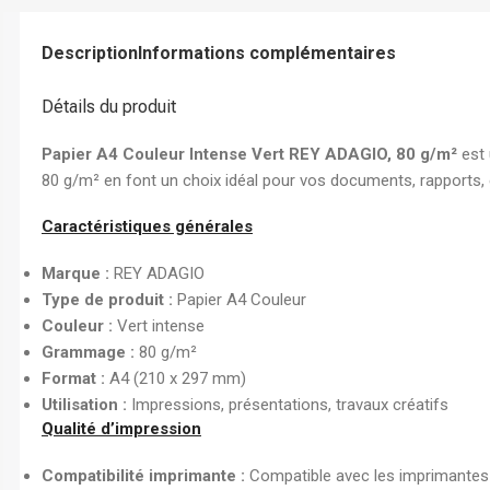
Chemise à Rabat
Enveloppe
Description
Informations complémentaires
Chemise à Clip
Détails du produit
Ramette Chemise
ARCHIVES
Papier A4 Couleur Intense Vert REY ADAGIO, 80 g/m²
est 
80 g/m² en font un choix idéal pour vos documents, rapports, e
Boîte Archive Cartonnée
Boîte Archive en Poly
Caractéristiques générales
Dossier Suspendu
Marque :
REY ADAGIO
Type de produit :
Papier A4 Couleur
Couleur :
Vert intense
Grammage :
80 g/m²
Format :
A4 (210 x 297 mm)
Utilisation :
Impressions, présentations, travaux créatifs
Qualité d’impression
Compatibilité imprimante :
Compatible avec les imprimantes j