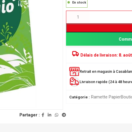
En stock
Comma
Délais de livraison:
8. août
Retrait en magasin à Casablanc
PRODUITS POPULAIRE
Livraison rapide (24 à 48 heu
Classeur à levier SICLA 
Nuageux - Idéal pour l'or
Ramette Papier
Bouti
Catégorie :
de vos documents
28,00
DH
ée
Partager :
r
Chemise à Rabat 32*24
LUSTREE - Chemise de 