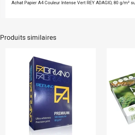
Achat
Papier A4 Couleur Intense Vert REY ADAGIO, 80 g/m² su
Produits similaires
Future Multi
En stock
Bloom