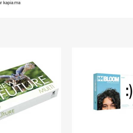
r kapia.ma
En stock
Techno