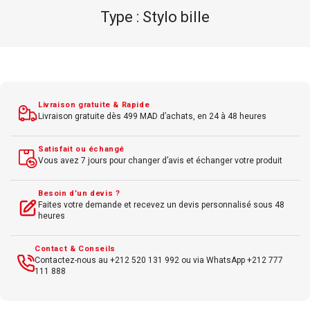
Résolution de la caméra 4K Ult
fps
Distance de capture de la camé
um
15 mètres avec zoom motor
Livraison gratuite & Rapide
Microphone Technologie de c
Livraison gratuite dès 499 MAD d’achats, en 24 à 48 heures
gréable
sonore omnidirectionne
Satisfait ou échangé
Haut-parleur Haut-parleur
Vous avez 7 jours pour changer d’avis et échanger votre produit
suppression de bruit et 
Besoin d’un devis ?
Faites votre demande et recevez un devis personnalisé sous 48
Connectivité USB-C avec prise
heures
des systèmes Windows. mac
Android
Contact & Conseils
Contactez-nous au +212 520 131 992 ou via WhatsApp +212 777
111 888