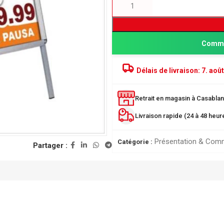
Comma
Délais de livraison:
7. août
Retrait en magasin à Casablanc
Livraison rapide (24 à 48 heu
PRODUITS POPULAIRE
Présentation & Com
Catégorie :
Partager :
Classeur à levier SICLA 
Nuageux - Idéal pour l'or
de vos documents
28,00
DH
ée
r
Chemise à Rabat 32*24
LUSTREE - Chemise de 