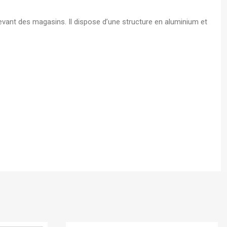
s A4
evant des magasins. Il dispose d’une structure en aluminium et
 - Boite
écurisé
En stock
En st