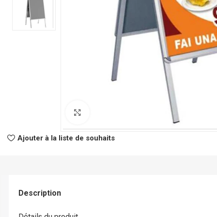
Click to enlarge
CLASSEURS
AUTRES
Ajouter à la liste de souhaits
Classeur à Levier
Spirale
Classeur Rigide
Fastener
Intercalaire
Pochette Perfor
Description
Parapheur
Panier à Courrie
CHEMISES
Porte Bloc Note
Détails du produit