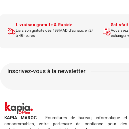
Style : modulable, murale
Idéal pour : affichage dans les
Dime
t
bureaux
Des
Livraison gratuite & Rapide
Satisfai
Livraison gratuite dès 499 MAD d’achats, en 24
Vous avez 
Design : pratique et
à 48 heures
échanger v
ergonomique
Idéa
e
Couleur : transparent
Dimensions : A4
Facilit
Inscrivez-vous à la newsletter
Accessoires : fixation murale,
protège-documents
KAPIA MAROC
- Fournitures de bureau, informatique et
consommables, votre partenaire de confiance pour des