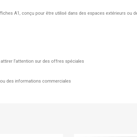
élégante pour document
fiches A1, conçu pour être utilisé dans des espaces extérieurs ou d
7,00
DH
Boite d'archive plastique
polypropylene Dos 08 cm
robuste pour archivage s
19,00
DH
ttirer l’attention sur des offres spéciales
, ou des informations commerciales
Sur commande
Tarifold