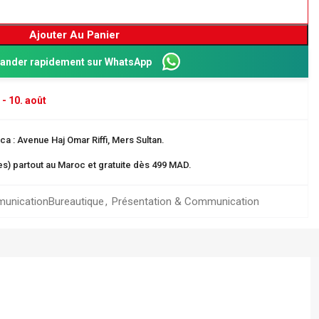
Ajouter Au Panier
nder rapidement sur WhatsApp
 - 10. août
a : Avenue Haj Omar Riffi, Mers Sultan.
res) partout au Maroc et gratuite dès 499 MAD.
munication
Bureautique
,
Présentation & Communication
Dos 8 cm
ganisation
 EN CARTE
rangement