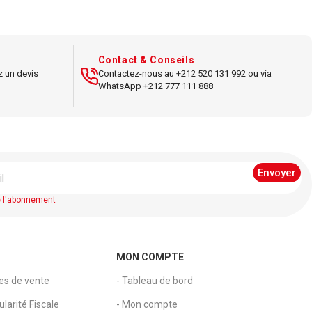
 pratique
Matériau : Aluminium
hage dans les
Coins : en plastique renforcé
x
Dimensions : 21 x 29,7 cm
Contact & Conseils
z un devis
Contactez-nous au +212 520 131 992 ou via
lable et
Sécurité : coins avec systèm
WhatsApp +212 777 111 888
ue
de verrouillage
nsparent
Facilité d'utilisation :
 : A3
changement d'affiche sans
effort
tion murale,
e l'abonnement
 documents
Utilisation : entreprise,
espace public.
MON COMPTE
les de vente
- Tableau de bord
larité Fiscale
- Mon compte