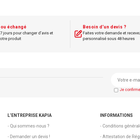
Format : A4
Style : murale,
nsions : 21 x 29,7 cm
Idéal pour : affic
bureau
ign : transparent et
t ou échangé
Besoin d’un devis ?
7 jours pour changer d’avis et
Faites votre demande et receve
élégant
Design : modu
otre produit
personnalisé sous 48 heures
pratiq
l pour : présentoirs de
bureau
Couleur : tra
é d'utilisation : facile à
Dimensions
installer
Accessoires : fixa
Je confirm
protection des
L’ENTREPRISE KAPIA
INFORMATIONS
- Qui sommes-nous ?
- Conditions généra
- Demander un devis !
- Attestation de Régu