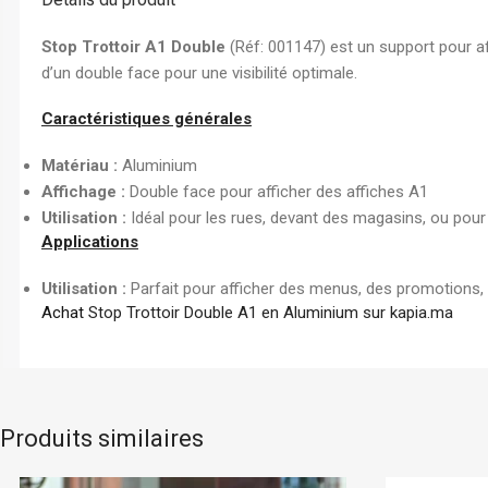
Chemise à Rabat
Enveloppe
Stop Trottoir A1 Double
(Réf: 001147) est un support pour af
Chemise à Clip
d’un double face pour une visibilité optimale.
Ramette Chemise
Caractéristiques générales
ARCHIVES
Matériau :
Aluminium
Boîte Archive Cartonnée
Affichage :
Double face pour afficher des affiches A1
Boîte Archive en Poly
Utilisation :
Idéal pour les rues, devant des magasins, ou pour a
Applications
Dossier Suspendu
Utilisation :
Parfait pour afficher des menus, des promotions
Achat
Stop Trottoir Double A1 en Aluminium sur kapia.ma
Produits similaires
ock
Tarifold
En stock