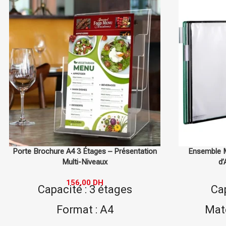
n
Ensemble Murale Tarifold A4 – Système
Cadre
d’Affichage Modulable
Prés
600,00
DH
Capacité : 1 pièce
Typ
Matériau : plastique
Ma