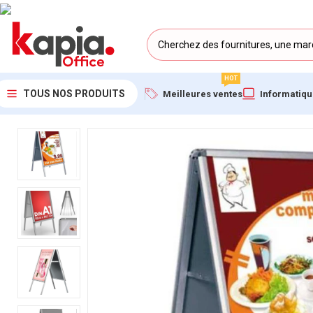
HOT
TOUS NOS PRODUITS
Meilleures ventes
Informatiq
Accueil
/
KAPIA OFFICE MAROC
/
Stop Trottoir Double A1 en Alu