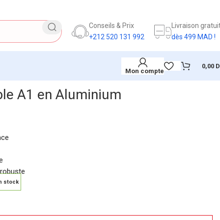
Conseils & Prix
Livraison gratui
+212 520 131 992
dès 499 MAD !
0,00
Mon compte
ble A1 en Aluminium
ace
e
 robuste
n stock