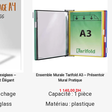
 A3 – Présentoir
Cadre Click-Clack Avec Coins A4 – Affichag
que
Facile et Sécurisé
DH
108,00
DH
 pièce
Type : Cadre Click-Clack
astique
Format : A4