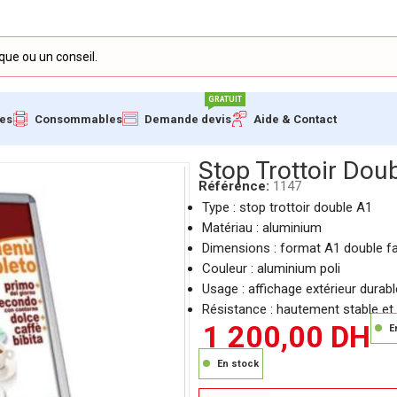
GRATUIT
ues
Consommables
Demande devis
Aide & Contact
minium
Stop Trottoir Dou
Référence:
1147
Type : stop trottoir double A1
Matériau : aluminium
Dimensions : format A1 double f
Couleur : aluminium poli
Usage : affichage extérieur durabl
Résistance : hautement stable et
1 200,00
DH
E
En stock