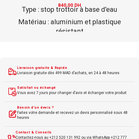
90,00
DH
Capacité : 3 étages
e
Format : A5
Type de présentation : organisé 
ge
efficace
Matériau : plastique robuste
Livraison gratuite & Rapide
Livraison gratuite dès 499 MAD d’achats, en 24 à 48 heures
Utilisation : stockage de brochure
ps
dépliants
Satisfait ou échangé
Vous avez 7 jours pour changer d’avis et échanger votre produit
Design : pratique et épuré
Idéal pour bureaux et salles d'atten
Besoin d’un devis ?
clus
Faites votre demande et recevez un devis personnalisé sous 48
heures
Contact & Conseils
Contactez-nous au +212 520 131 992 ou via WhatsApp +212 777