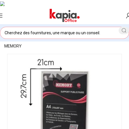
Accueil
/
KAPIA OFFICE MAROC
/
Support Publicitaire A4
MEMORY